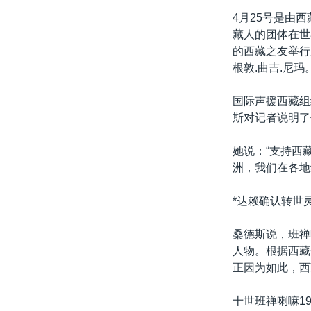
转
4月25号是由
VOA今日焦点
非洲
军事
国会报道
到
藏人的团体在世
检
中文广播
美洲
劳工
美中关系
的西藏之友举行
索
根敦.曲吉.尼玛
全球议题
环境
美国建国250周年
埃博拉疫情
国际声援西藏组
斯对记者说明了
美国之音专访
重要讲话与声明
她说：“支持西
洲，我们在各地
台海两岸关系
南中国海争端
*达赖确认转世灵
关注西藏
桑德斯说，班禅
关注新疆
人物。根据西藏
正因为如此，西
GEN Z 看美国
十世班禅喇嘛1