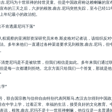
曲吉.尼玛为十世班禅的转世灵童。但是中国政府称达赖喇嘛的宣
宣布的三天之后，六岁的根敦.曲吉.尼玛突然失踪，至今已经11
上年纪最小的政治犯。
京不肯透露尼玛下落*
-人权观察的亚洲部资深研究员米奇.斯皮格对记者说，该组织反
法。多年来他们一直通过各种渠道要求见到根敦.曲吉.尼玛，但
。
不清楚尼玛是不是被软禁，但我们相信是如此。多年来我们通过
但是每一次都遭到拒绝。北京方面只给我们一个答复，那就是他
”
学*
3号，联合国宗教与信仰自由特别代表阿斯马.杰汉吉尔得到中国
目前在中学上学，过着正常、幸福的生活，接受良好的文化教育。
表说，根敦.曲吉.尼玛不是十一世班禅喇嘛，他仅仅是一名普通