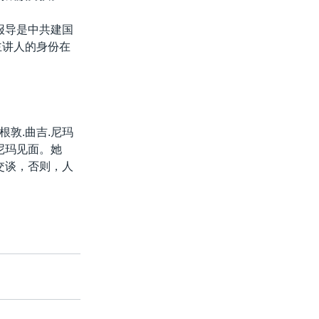
报导是中共建国
主讲人的身份在
敦.曲吉.尼玛
尼玛见面。她
交谈，否则，人