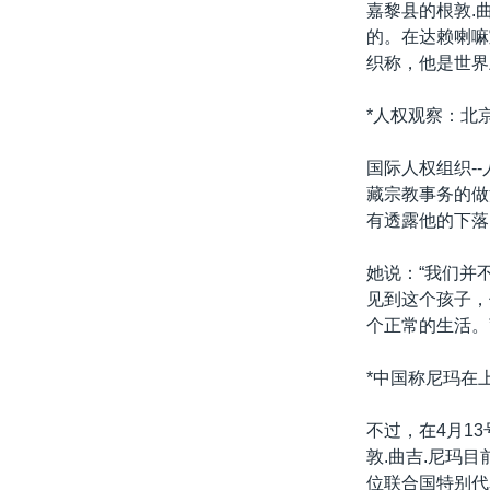
嘉黎县的根敦.
的。在达赖喇嘛
织称，他是世界
*人权观察：北
国际人权组织-
藏宗教事务的做
有透露他的下落
她说：“我们并
见到这个孩子，
个正常的生活。
*中国称尼玛在上
不过，在4月1
敦.曲吉.尼玛
位联合国特别代