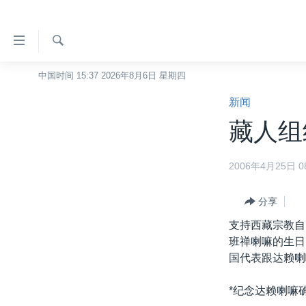
无
障
碍
检
中国时间 15:37 2026年8月6日 星期四
主页
索
链
新闻
美国
接
藏人组
中国
跳
转
台湾
2006年4月25日 08
到
港澳
内
容
分享
国际
跳
支持西藏宗教自
分类新闻
最新国际新闻
转
班禅喇嘛的生日
到
美中关系
印太
经济·金融·贸易
国代表跟达赖喇
导
热点专题
中东
人权·法律·宗教
航
*纪念达赖喇嘛
跳
VOA视频
欧洲
科教·文娱·体健
白宫要闻