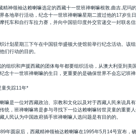
西藏精神领袖达赖喇嘛选定的西藏十一世班禅喇嘛根敦.曲吉.尼玛
界各地举行活动，纪念十一世班禅喇嘛星期二渡过他的17岁生
摩托车和自行车拉力赛，并向中国驻印度外交官递交一封联名信
。
织计划星期三下午在中国驻华盛顿大使馆前举行纪念活动。该组
他们行动的目的。
藏的组织和声援西藏的团体每年都要组织活动，从澳大利亚到美
纪念十一世班禅喇嘛的生日，更重要的是确保世界不会忘记班禅
童失踪11年*
喇嘛是一位对西藏政治、宗教和文化以及对于西藏人民来说具有
传统，班禅喇嘛将是参与寻找下一位达赖喇嘛转世灵童的重要人
藏人民认为中国政府插手班禅喇嘛人选问题是有目的的。
989年圆寂后，西藏精神领袖达赖喇嘛在1995年5月14号宣布，