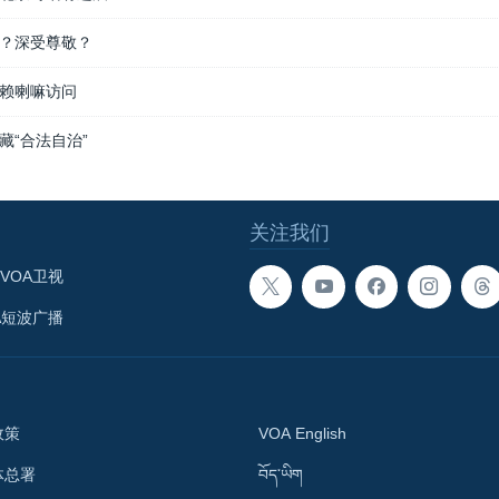
？深受尊敬？
赖喇嘛访问
藏“合法自治”
关注我们
VOA卫视
A短波广播
政策
VOA English
体总署
བོད་ཡིག