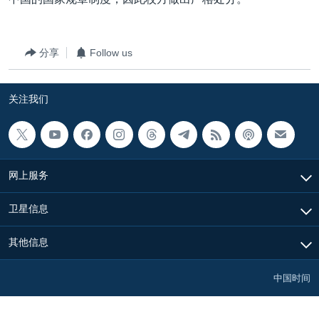
VOA视频
欧洲
科教·文娱·体健
白宫要闻
转
到
VOA今日焦点
非洲
军事
国会报道
检
分享
Follow us
中文广播
美洲
劳工
美中关系
索
全球议题
环境
美国建国250周年
关注我们
关注我们
埃博拉疫情
美国之音专访
重要讲话与声明
网上服务
台海两岸关系
其他语言网站
卫星信息
南中国海争端
关注西藏
其他信息
关注新疆
中国时间
GEN Z 看美国