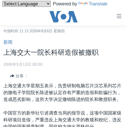
Powered by
Translate
无
障
碍
中国时间 11:13 2026年8月6日 星期四
主页
链
新闻
接
美国
上海交大一院长科研造假被撤职
跳
中国
转
2006年5月13日 08:00
台湾
到
分享
内
港澳
容
上海交通大学星期五表示，负责研制电脑芯片汉芯系列芯片
国际
跳
的微电子学院院长陈进被认定存有严重的造假和欺骗行为，
转
分类新闻
最新国际新闻
造成恶劣影响，这所大学决定撤销陈进的院长和教授职务。
到
美中关系
印太
经济·金融·贸易
导
中国官方的新华社引述调查当局的报导说，这项中国国家级
航
热点专题
中东
人权·法律·宗教
科研项目造假，严重违反上海交通大学的教规和校纪，违反
跳
中国的国家规章制度，因此校方做出严格处分。