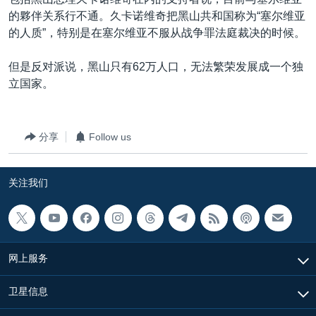
VOA视频
欧洲
科教·文娱·体健
白宫要闻
转
的夥伴关系行不通。久卡诺维奇把黑山共和国称为“塞尔维亚
到
VOA今日焦点
非洲
军事
国会报道
的人质”，特别是在塞尔维亚不服从战争罪法庭裁决的时候。
检
中文广播
美洲
劳工
美中关系
索
但是反对派说，黑山只有62万人口，无法繁荣发展成一个独
全球议题
环境
美国建国250周年
立国家。
关注我们
埃博拉疫情
美国之音专访
分享
Follow us
重要讲话与声明
关注我们
台海两岸关系
其他语言网站
南中国海争端
关注西藏
网上服务
关注新疆
GEN Z 看美国
卫星信息