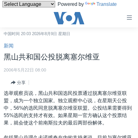
Powered by
Translate
无
障
碍
中国时间 20:03 2026年8月9日 星期日
主页
链
新闻
接
美国
黑山共和国公投脱离塞尔维亚
跳
中国
转
2006年5月22日 08:00
台湾
到
分享
内
港澳
容
选举观察员说，黑山共和国选民投票通过脱离塞尔维亚联
国际
跳
盟，成为一个独立国家。独立观察中心说，在星期天公投
转
分类新闻
最新国际新闻
中，56%的选民同意脱离塞尔维亚联盟。公投结果需要得到
到
55%选民的支持才有效。如果星期一官方确认这个投票结
美中关系
印太
经济·金融·贸易
导
果，就会使这个前南斯拉夫的最后两部份解体。
航
热点专题
中东
人权·法律·宗教
跳
包括黑山总理久卡诺维奇在内的支持者说，目前与塞尔维亚