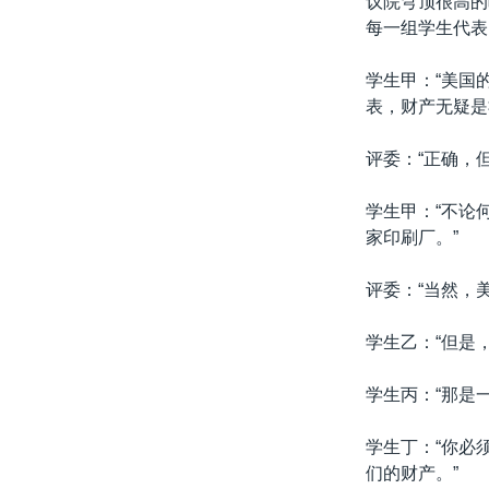
议院穹顶很高的
转
每一组学生代表
VOA今日焦点
非洲
军事
国会报道
到
检
中文广播
美洲
劳工
美中关系
学生甲：“美国
索
表，财产无疑是
全球议题
环境
美国建国250周年
埃博拉疫情
评委：“正确，
美国之音专访
学生甲：“不论
重要讲话与声明
家印刷厂。”
台海两岸关系
评委：“当然，
南中国海争端
学生乙：“但是
关注西藏
关注新疆
学生丙：“那是
GEN Z 看美国
学生丁：“你必
们的财产。”