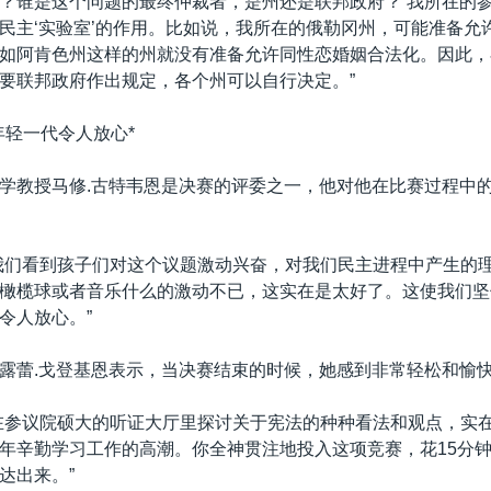
？谁是这个问题的最终仲裁者，是州还是联邦政府？’我所在的
民主‘实验室’的作用。比如说，我所在的俄勒冈州，可能准备允
如阿肯色州这样的州就没有准备允许同性恋婚姻合法化。因此，
要联邦政府作出规定，各个州可以自行决定。”
年轻一代令人放心*
学教授马修.古特韦恩是决赛的评委之一，他对他在比赛过程中
我们看到孩子们对这个议题激动兴奋，对我们民主进程中产生的
橄榄球或者音乐什么的激动不已，这实在是太好了。这使我们坚
令人放心。”
露蕾.戈登基恩表示，当决赛结束的时候，她感到非常轻松和愉
在参议院硕大的听证大厅里探讨关于宪法的种种看法和观点，实
年辛勤学习工作的高潮。你全神贯注地投入这项竞赛，花15分
达出来。”