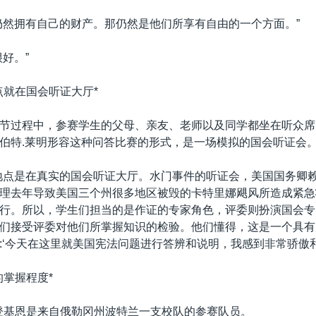
仍然拥有自己的财产。那仍然是他们所享有自由的一个方面。”
好。”
点就在国会听证大厅*
节过程中，参赛学生的父母、亲友、老师以及同学都坐在听众席
伯特.莱明形容这种问答比赛的形式，是一场模拟的国会听证会
地点是在真实的国会听证大厅。水门事件的听证会，美国国务卿
理去年导致美国三个州很多地区被毁的卡特里娜飓风所造成紧急
行。所以，学生们担当的是作证的专家角色，评委则扮演国会专
们接受评委对他们所掌握知识的检验。他们懂得，这是一个具有
:‘今天在这里就美国宪法问题进行答辨和说明，我感到非常骄傲和
的掌握程度*
戈登基恩是来自俄勒冈州波特兰一支校队的参赛队员。