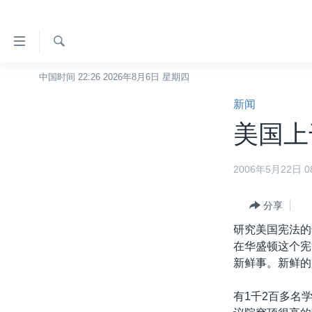
无
障
碍
检
中国时间 22:26 2026年8月6日 星期四
主页
索
链
新闻
美国
接
美国上
中国
跳
转
台湾
2006年5月22日 08
到
港澳
内
容
分享
国际
跳
研究美国宪法的
分类新闻
最新国际新闻
转
在华盛顿这个宪
到
美中关系
印太
经济·金融·贸易
新鲜事。新鲜的
导
热点专题
中东
人权·法律·宗教
航
有1千2百多名
跳
VOA视频
欧洲
科教·文娱·体健
白宫要闻