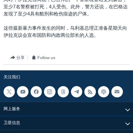
VOA视频
欧洲
科教·文娱·体健
白宫要闻
转
至少7名警察被打死，4人受伤。此外，警方还说，在巴格达
到
VOA今日焦点
非洲
军事
国会报道
发现了至少4具有酷刑和枪伤痕迹的尸体。
检
中文广播
美洲
劳工
美中关系
索
这些最新暴力事件发生的同时，马利基总理正准备星期天向
全球议题
环境
美国建国250周年
伊拉克议会宣布国防和内政两位部长的人选。
关注我们
埃博拉疫情
美国之音专访
分享
Follow us
重要讲话与声明
关注我们
台海两岸关系
其他语言网站
南中国海争端
关注西藏
网上服务
关注新疆
GEN Z 看美国
卫星信息