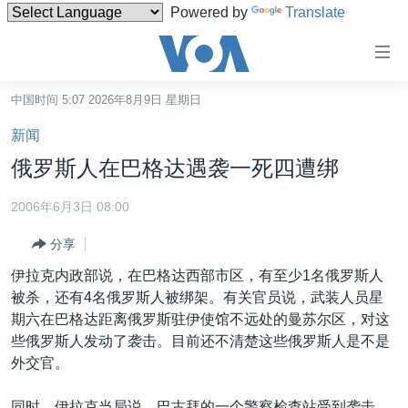
Powered by
Translate
无
障
碍
中国时间 5:07 2026年8月9日 星期日
主页
链
新闻
接
美国
俄罗斯人在巴格达遇袭一死四遭绑
跳
中国
转
2006年6月3日 08:00
台湾
到
分享
内
港澳
容
伊拉克内政部说，在巴格达西部市区，有至少1名俄罗斯人
国际
跳
被杀，还有4名俄罗斯人被绑架。有关官员说，武装人员星
转
分类新闻
最新国际新闻
期六在巴格达距离俄罗斯驻伊使馆不远处的曼苏尔区，对这
到
些俄罗斯人发动了袭击。目前还不清楚这些俄罗斯人是不是
美中关系
印太
经济·金融·贸易
导
外交官。
航
热点专题
中东
人权·法律·宗教
跳
同时，伊拉克当局说，巴古拜的一个警察检查站受到袭击，