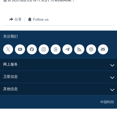
VOA视频
欧洲
科教·文娱·体健
白宫要闻
转
到
VOA今日焦点
非洲
军事
国会报道
检
分享
Follow us
中文广播
美洲
劳工
美中关系
索
全球议题
环境
美国建国250周年
关注我们
关注我们
埃博拉疫情
美国之音专访
重要讲话与声明
网上服务
台海两岸关系
其他语言网站
卫星信息
南中国海争端
关注西藏
其他信息
关注新疆
中国时间
GEN Z 看美国