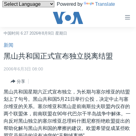
Powered by
Translate
无
障
碍
中国时间 6:27 2026年8月9日 星期日
主页
链
新闻
接
美国
黑山共和国正式宣布独立脱离结盟
跳
中国
转
2006年6月3日 08:00
台湾
到
分享
内
港澳
容
黑山共和国星期六正式宣布独立，为长期与塞尔维亚的结盟
国际
跳
划上了句号。黑山共和国5月21日举行公投，决定中止与塞
转
分类新闻
最新国际新闻
尔维亚的关系。塞尔维亚和黑山是前南斯拉夫联盟内仅存的
到
两个联盟体，前南联盟在90年代巴尔干半岛战争中解体。一
美中关系
印太
经济·金融·贸易
导
向反对黑山独立的塞尔维亚总理科什图尼察拒绝欧盟提出的
航
热点专题
中东
人权·法律·宗教
帮助化解与黑山共和国的摩擦的建议。欧盟希望促成某些欧
跳
盟官员所说的没有冲突的“天鹅绒离婚”。