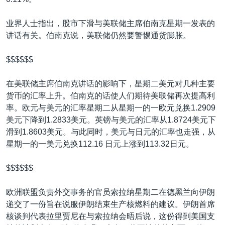
VOA视频
欧洲
科教·文娱·体健
白宫要闻
转
到
VOA今日焦点
非洲
军事
国会报道
业界人士指出，股市下滑与美联储主席伯南克星期一发表的
检
讲话有关。伯南克说，美联储仍然要警惕通货膨胀。
中文广播
美洲
劳工
美中关系
索
全球议题
环境
美国建国250周年
$$$$$$
关注我们
埃博拉疫情
在美联储主席伯南克讲话的影响下，星期二美元对几种主要
美国之音专访
货币的汇率上升。伯南克的话使人们期待美联储再次提高利
率。欧元与美元的汇率星期二从星期一的一欧元兑换1.2909
重要讲话与声明
美元下降到1.2833美元。英镑与美元的汇率从1.8724美元下
台海两岸关系
滑到1.8603美元。与此同时，美元与日元的汇率也走强，从
其他语言网站
星期一的一美元兑换112.16 日元上涨到113.32日元。
南中国海争端
关注西藏
$$$$$$
关注新疆
欧洲联盟负责外交事务的官员索拉纳星期二在德黑兰向伊朗
GEN Z 看美国
递交了一份旨在说服伊朗结束生产核燃料的建议。伊朗首席
核谈判代表拉里贾尼在与索拉纳会晤后说，这份得到美国支