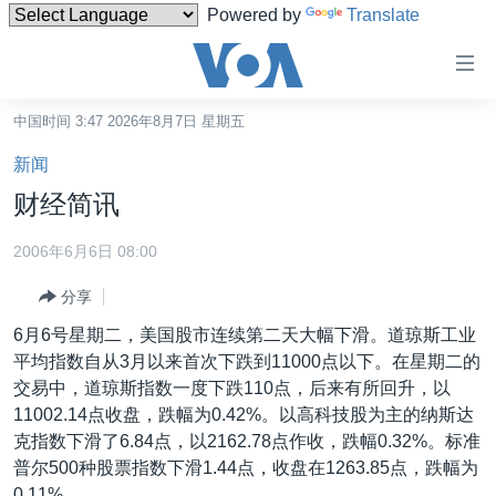
Powered by
Translate
无
障
碍
中国时间 3:47 2026年8月7日 星期五
主页
链
新闻
接
美国
财经简讯
跳
中国
转
2006年6月6日 08:00
台湾
到
分享
内
港澳
容
6月6号星期二，美国股市连续第二天大幅下滑。道琼斯工业
国际
跳
平均指数自从3月以来首次下跌到11000点以下。在星期二的
转
分类新闻
最新国际新闻
交易中，道琼斯指数一度下跌110点，后来有所回升，以
到
11002.14点收盘，跌幅为0.42%。以高科技股为主的纳斯达
美中关系
印太
经济·金融·贸易
导
克指数下滑了6.84点，以2162.78点作收，跌幅0.32%。标准
航
热点专题
中东
人权·法律·宗教
普尔500种股票指数下滑1.44点，收盘在1263.85点，跌幅为
跳
0.11%。