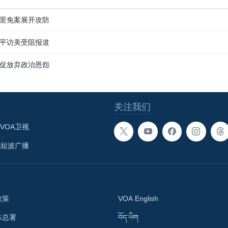
罢免案展开攻防
平访美受阻报道
促放弃政治恩怨
关注我们
VOA卫视
A短波广播
政策
VOA English
体总署
བོད་ཡིག