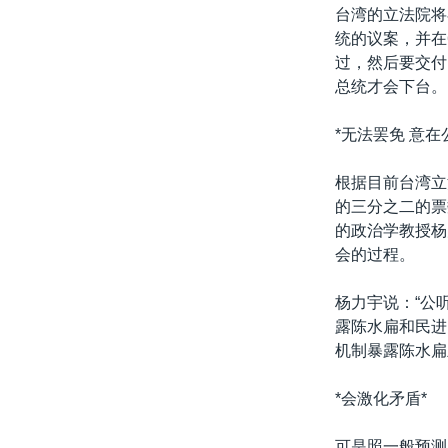
转
台湾的立法院将
VOA今日焦点
非洲
军事
国会报道
到
统的议案，并在
检
过，然后要交付
中文广播
美洲
劳工
美中关系
索
总统才会下台。
全球议题
环境
美国建国250周年
*无法罢免 意在
埃博拉疫情
美国之音专访
根据目前台湾立
的三分之二的票
重要讲话与声明
的政治学教授杨
台海两岸关系
会的过程。
南中国海争端
杨力宇说：“公
关注西藏
露陈水扁和民进
机制暴露陈水扁
关注新疆
GEN Z 看美国
*会激化矛盾*
可是照一般预测