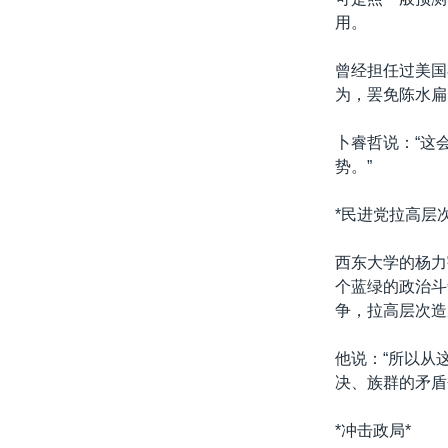
用。
曾经担任过美国
为，罢免陈水扁
卜睿哲说：“这
势。”
*民进党拉高层
西东大学的杨力
个蓝绿的政治斗
争，拉高层次造
他说：“所以从
决、族群的矛盾
*冲击政局*