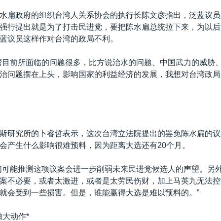
水扁政府的组织台湾人关系协会的执行长陈文彦指出，泛蓝议员
强行提出就是为了打击民进党，要把陈水扁总统拉下来，为以后
蓝议员这样作对台湾的政局不利。
湾目前所面临的问题很多，比方说治水的问题、中国武力的威胁
治问题摆在上头，影响国家的利益经济的发展，我想对台湾政局
斯研究所的卜睿哲表示，这次台湾立法院提出的罢免陈水扁的议案
会产生什么影响很难预料，因为距离大选还有20个月。
们可能推测这项议案会进一步削弱未来民进党候选人的声望。另
案不必要，或者太激进，或者是太劳民伤财，加上马英九无法控
就会受到一些损害。但是，谁能赢得大选是难以预料的。”
独大动作*