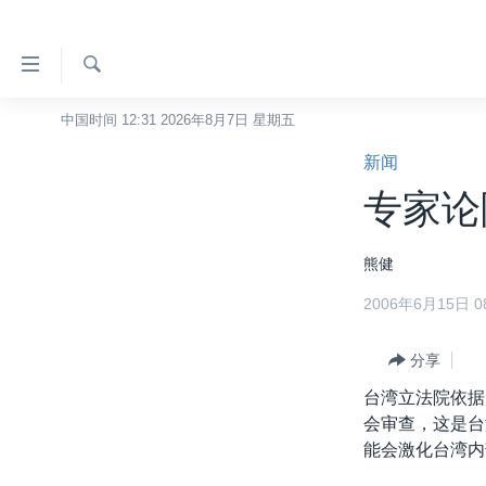
无
障
碍
检
中国时间 12:31 2026年8月7日 星期五
主页
索
链
新闻
美国
接
专家论
中国
跳
转
台湾
熊健
到
港澳
内
2006年6月15日 08
容
国际
跳
分类新闻
分享
最新国际新闻
转
到
台湾立法院依据
美中关系
印太
经济·金融·贸易
导
会审查，这是台
热点专题
中东
人权·法律·宗教
航
能会激化台湾内
跳
VOA视频
欧洲
科教·文娱·体健
白宫要闻