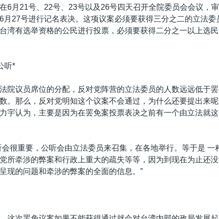
在6月21号、22号、23号以及26号四天召开全院委员会会议，
6月27号进行记名表决。这项议案必须要获得三分之二的立法委
台湾有选举资格的公民进行投票，必须要获得二分之一以上选民
公听*
法院议员席位的分配，反对党阵营的立法委员的人数远远低于罢
数。那么，反对党明知这个议案不会通过，为什么还要提出来呢
力宇认为，主要是因为在罢免案投票表决之前有一个由立法就这
听会很重要，公听会由立法委员来召集，在各地举行。等于是 一
党所牵涉的弊案和行政上重大的疏失等等，因为到现在为止还没
呈现的问题和牵涉的弊案的全面的信息。”
，这次罢免议案如果不能获得通过就会对台湾内部的政局发展起