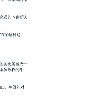
究员的卜睿哲认
存在的这种趋
的罢免案当成一
本体政权的斗
如山、朝野的对