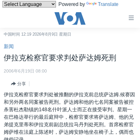
Powered by
Translate
无
障
碍
中国时间 12:19 2026年8月9日 星期日
主页
链
新闻
接
美国
伊拉克检察官要求判处萨达姆死刑
跳
中国
转
2006年6月19日 08:00
台湾
到
分享
内
港澳
容
伊拉克检察官要求判处被推翻的伊拉克前总统萨达姆.候赛因
国际
跳
和另外两名同案被告死刑。萨达姆和他的七名同案被告被控
转
分类新闻
最新国际新闻
杀害杜杰勒镇的148名什叶派人士而正在接受审判。星期一
到
在巴格达举行的最后庭辩中，检察官要求将萨达姆、他的兄
美中关系
印太
经济·金融·贸易
导
弟提克里蒂和伊拉克前副总统拉马丹判处死刑。首席检察官
航
热点专题
中东
人权·法律·宗教
姆萨维在法庭上陈述时，萨达姆安静地坐在椅子上，偶而也
跳
做些记录。