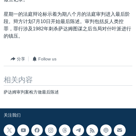
VOA视频
欧洲
科教·文娱·体健
白宫要闻
转
到
VOA今日焦点
非洲
军事
国会报道
星期一的法庭辩论标示着为期八个月的法庭审判进入最后阶
检
段。辩方计划7月10日开始最后陈述。审判包括反人类控
中文广播
美洲
劳工
美中关系
索
罪，罪行涉及1982年刺杀萨达姆图谋之后当局对什叶派进行
全球议题
环境
美国建国250周年
的镇压。
关注我们
埃博拉疫情
美国之音专访
分享
Follow us
重要讲话与声明
相关内容
台海两岸关系
其他语言网站
南中国海争端
萨达姆审判案检方做最后陈述
关注西藏
关注新疆
关注我们
GEN Z 看美国