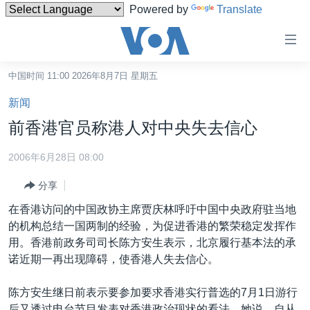
Powered by
Translate
无
障
碍
中国时间 11:00 2026年8月7日 星期五
主页
链
新闻
接
美国
前香港官员称港人对中央失去信心
跳
中国
转
2006年6月28日 08:00
台湾
到
分享
内
港澳
容
在香港访问的中国政协主席贾庆林呼吁中国中央政府驻当地
国际
跳
的机构总结一国两制的经验，为促进香港的繁荣稳定发挥作
转
分类新闻
最新国际新闻
用。香港前政务司司长陈方安生表示，北京履行基本法的承
到
诺近期一再出现障碍，使香港人失去信心。
美中关系
印太
经济·金融·贸易
导
航
热点专题
中东
人权·法律·宗教
陈方安生继日前表示要参加要求香港实行普选的7月1日游行
跳
后又透过电台节目发表对香港政治现状的看法。她说，自从