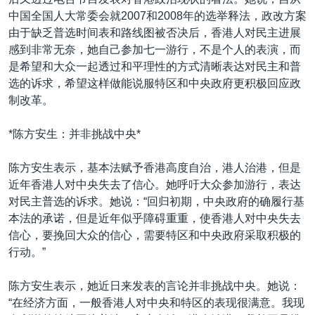
VOA视频
欧洲
科教·文娱·体健
白宫要闻
转
中国全国人大常委会就2007和2008年的选举释法，政改方案
到
VOA今日焦点
非洲
军事
国会报道
由于缺乏普选时间表和路线图被否决后，香港人对民主进展
检
感到非常无奈，她自己参加七一游行，不是个人的表演，而
中文广播
美洲
劳工
美中关系
索
是希望和大众一起透过和平理性的方式清晰表达对民主和普
全球议题
环境
美国建国250周年
选的诉求，希望这样做能说服特区和中央政府更积极回应政
关注我们
制改革。
埃博拉疫情
美国之音专访
*陈方安生：并非挑战中央*
重要讲话与声明
陈方安生表示，基本法赋予香港高度自治，港人治港，但是
台海两岸关系
近年香港人对中央失去了信心。她呼吁大众参加游行，表达
其他语言网站
对民主普选的诉求。她说：“回归初期，中央政府的确履行基
南中国海争端
本法的承诺，但是近年似乎障碍重重，使香港人对中央失去
关注西藏
信心，要挽回大众的信心，需要特区和中央政府采取积极的
行动。”
关注新疆
GEN Z 看美国
陈方安生表示，她近日来发表的言论并非挑战中央。她说：
“在经济方面，一般香港人对中央和特区的表现很满意。我现