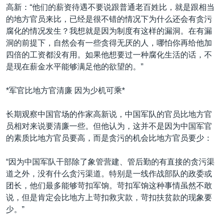
高新：“他们的薪资待遇不要说跟普通老百姓比，就是跟相当
的地方官员来比，已经是很不错的情况下为什么还会有贪污
腐化的情况发生？我想就是因为制度有这样的漏洞。在有漏
洞的前提下，自然会有一些贪得无厌的人，哪怕你再给他加
四倍的工资都没有用。如果他想要过一种腐化生活的话，不
是现在薪金水平能够满足他的欲望的。”
*军官比地方官清廉 因为少机可乘*
长期观察中国官场的作家高新说，中国军队的官员比地方官
员相对来说要清廉一些。但他认为，这并不是因为中国军官
的素质比地方官员要高，而是贪污的机会比地方官员要少：
“因为中国军队干部除了象管营建、管后勤的有直接的贪污渠
道之外，没有什么贪污渠道。特别是一线作战部队的政委或
团长，他们最多能够苛扣军饷。苛扣军饷这种事情虽然不敢
说，但是肯定会比地方上苛扣救灾款，苛扣扶贫款的现象要
少。”