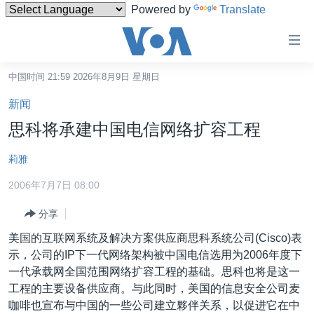
Powered by
Translate
无
障
碍
中国时间 21:59 2026年8月9日 星期日
主页
链
新闻
接
美国
思科将承建中国电信网络扩容工程
跳
中国
转
莉雅
台湾
到
2006年7月7日 08:00
内
港澳
容
分享
国际
跳
美国的互联网系统及解决方案供应商思科系统公司(Cisco)表
转
分类新闻
最新国际新闻
示，公司的IP下一代网络架构被中国电信选用为2006年度下
到
美中关系
印太
经济·金融·贸易
一代承载网全国范围网络扩容工程的基础。思科也将是这一
导
工程的主要设备供应商。与此同时，美国的信息安全公司麦
航
热点专题
中东
人权·法律·宗教
咖啡也宣布与中国的一些公司建立夥伴关系，以促进它在中
跳