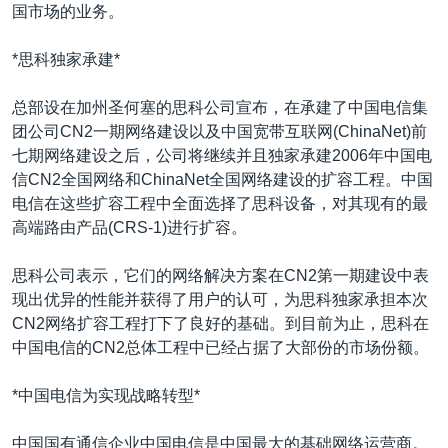
VOA视频
欧洲
科教·文娱·体健
白宫要闻
国市场的业务。
转
到
VOA今日焦点
非洲
军事
国会报道
*思科独家承建*
检
中文广播
美洲
劳工
美中关系
索
总部设在加州圣何塞的思科公司宣布，在承建了中国电信集
全球议题
环境
美国建国250周年
团公司CN2一期网络建设以及中国宽带互联网(ChinaNet)前
关注我们
埃博拉疫情
七期网络建设之后，公司将继续并且独家承建2006年中国电
信CN2全国网络和ChinaNet全国网络建设的扩容工程。中国
美国之音专访
电信在这些扩容工程中全面选择了思科设备，对其现有的最
重要讲话与声明
高端路由产品(CRS-1)进行扩容。
台海两岸关系
其他语言网站
思科公司表示，它们的网络解决方案在CN2第一期建设中表
南中国海争端
现出优异的性能并获得了用户的认可，为思科独家承担本次
CN2网络扩容工程打下了良好的基础。到目前为止，思科在
关注西藏
中国电信的CN2总体工程中已经占据了大部份的市场份额。
关注新疆
*中国电信为实现战略转型*
GEN Z 看美国
中国国有通信企业中国电信是中国最大的基础网络运营商。