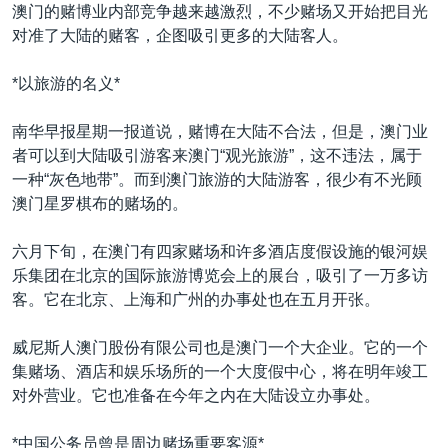
VOA视频
欧洲
科教·文娱·体健
白宫要闻
澳门的赌博业内部竞争越来越激烈，不少赌场又开始把目光
转
对准了大陆的赌客，企图吸引更多的大陆客人。
到
VOA今日焦点
非洲
军事
国会报道
检
中文广播
美洲
劳工
美中关系
*以旅游的名义*
索
全球议题
环境
美国建国250周年
南华早报星期一报道说，赌博在大陆不合法，但是，澳门业
关注我们
埃博拉疫情
者可以到大陆吸引游客来澳门“观光旅游”，这不违法，属于
一种“灰色地带”。而到澳门旅游的大陆游客，很少有不光顾
美国之音专访
澳门星罗棋布的赌场的。
重要讲话与声明
六月下旬，在澳门有四家赌场和许多酒店度假设施的银河娱
台海两岸关系
其他语言网站
乐集团在北京的国际旅游博览会上的展台，吸引了一万多访
南中国海争端
客。它在北京、上海和广州的办事处也在五月开张。
关注西藏
威尼斯人澳门股份有限公司也是澳门一个大企业。它的一个
关注新疆
集赌场、酒店和娱乐场所的一个大度假中心，将在明年竣工
对外营业。它也准备在今年之内在大陆设立办事处。
GEN Z 看美国
*中国公务员曾是周边赌场重要客源*