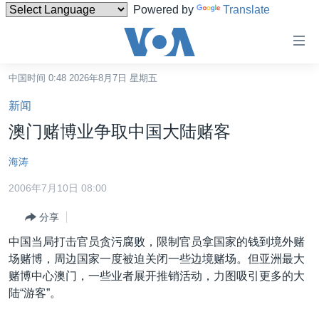
Powered by
Translate
无
障
碍
中国时间 0:48 2026年8月7日 星期五
主页
链
新闻
接
美国
澳门赌博业争取中国大陆赌客
跳
中国
转
海涛
台湾
到
2006年7月10日 08:00
内
港澳
容
分享
国际
跳
中国当局打击官员贪污腐败，限制官员拿国家的钱到境外赌
转
分类新闻
最新国际新闻
场赌博，周边国家一度被迫关闭一些边境赌场。但亚洲最大
到
美中关系
印太
经济·金融·贸易
赌博中心澳门，一些业者展开推销活动，力图吸引更多的大
导
陆“游客”。
航
热点专题
中东
人权·法律·宗教
跳