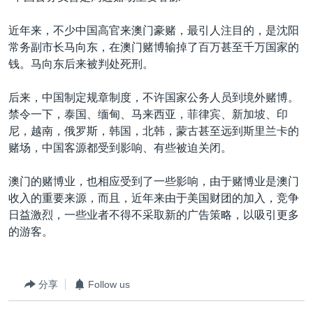
近年来，不少中国高官来澳门豪赌，最引人注目的，是沈阳
常务副市长马向东，在澳门赌博输掉了百万甚至千万国家的
钱。马向东后来被判处死刑。
后来，中国制定规章制度，不许国家公务人员到境外赌博。
禁令一下，泰国、缅甸、马来西亚，菲律宾、新加坡、印
尼，越南，俄罗斯，韩国，北韩，蒙古甚至远到斯里兰卡的
赌场，中国客源都受到影响、有些被迫关闭。
澳门的赌博业，也相应受到了一些影响，由于赌博业是澳门
收入的重要来源，而且，近年来由于美国财团的加入，竞争
日益激烈，一些业者不得不采取新的广告策略，以吸引更多
的游客。
分享
Follow us