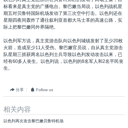
VOA视频
欧洲
科教·文娱·体健
白宫要闻
转
标看来是真主党的广播电台。黎巴嫩当局说，以色列战机星
到
VOA今日焦点
非洲
军事
国会报道
期五对贝鲁特国际机场发动了第三次空中打击。以色列还在
检
星期四夜间轰炸了通往叙利亚首都大马士革的高速公路，实
中文广播
美洲
劳工
美中关系
索
际上把黎巴嫩同外界隔绝。
全球议题
环境
美国建国250周年
关注我们
以色列军方说，真主党游击队向以色列城镇发射了至少20枚
埃博拉疫情
火箭，造成至少11人受伤。黎巴嫩官员说，自从真主党游击
美国之音专访
队星期三抓获两名以色列士兵导致以色列发动攻击以来，已
经有60多人丧生。以色列说，以色列的8名军人和2名平民丧
重要讲话与声明
生。
台海两岸关系
其他语言网站
南中国海争端
分享
Follow us
关注西藏
关注新疆
相关内容
GEN Z 看美国
以色列再次攻击黎巴嫩贝鲁特机场