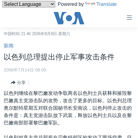
Powered by
Translate
无
障
碍
中国时间 21:46 2026年8月8日 星期六
主页
链
新闻
接
美国
以色列总理提出停止军事攻击条件
跳
中国
转
2006年7月14日 08:00
台湾
到
分享
内
港澳
容
以色列继续在黎巴嫩发动争取两名以色列士兵获释和摧毁黎
国际
跳
巴嫩真主党游击队的攻势，攻击了更多的目标。以色列总理
转
分类新闻
最新国际新闻
奥尔默特星期五对联合国秘书长安南说，以色列停止攻击的
到
条件是：真主党游击队放下武装，释放以色列士兵以及在黎
美中关系
印太
经济·金融·贸易
导
巴嫩南部部署黎巴嫩军队。
航
热点专题
中东
人权·法律·宗教
跳
以色列对真主党总部所在贝鲁特郊区的发动了两场空袭，目