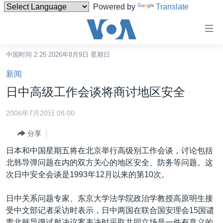
Powered by
Translate
无
障
碍
中国时间 2:25 2026年8月9日 星期日
主页
链
新闻
接
美国
日中高级工作会谈将商讨地区安全
跳
中国
转
2006年7月20日 08:00
台湾
到
分享
内
港澳
容
日本和中国星期五将在北京举行高级别工作会谈，讨论包括
国际
跳
北韩导弹问题在内的双方关心的地区安全、防务等问题。这
转
分类新闻
最新国际新闻
次日中安全会谈是1993年12月以来的第10次。
到
美中关系
印太
经济·金融·贸易
导
日中关系问题专家、东京大学法学院政治学教授高原明生接
航
热点专题
中东
人权·法律·宗教
受中文部记者采访时表示，日中两国在联合国安理会15国谴
跳
责北韩导弹试射决议案表决时采取共同立场是一件有意义的