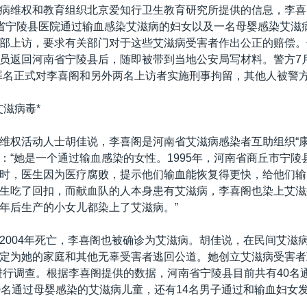
病维权和教育组织北京爱知行卫生教育研究所提供的信息，李喜阁
省宁陵县医院通过输血感染艾滋病的妇女以及一名母婴感染艾滋
部上访，要求有关部门对于这些艾滋病受害者作出公正的赔偿。他
员返回河南省宁陵县后，随即被带到当地公安局写材料。警方7月
罪名正式对李喜阁和另外两名上访者实施刑事拘留，其他人被警
艾滋病毒*
维权活动人士胡佳说，李喜阁是河南省艾滋病感染者互助组织“康
：“她是一个通过输血感染的女性。1995年，河南省商丘市宁陵
时，医生因为医疗腐败，提示他们输血能恢复得更快，给他们输
生吃了回扣，而献血队的人本身患有艾滋病，李喜阁也染上艾滋
年后生产的小女儿都染上了艾滋病。”
2004年死亡，李喜阁也被确诊为艾滋病。胡佳说，在民间艾滋
定为她的家庭和其他无辜受害者逃回公道。她创立艾滋病受害者
进行调查。根据李喜阁提供的数据，河南省宁陵县目前共有40名
0名通过母婴感染的艾滋病儿童，还有14名男子通过和输血妇女