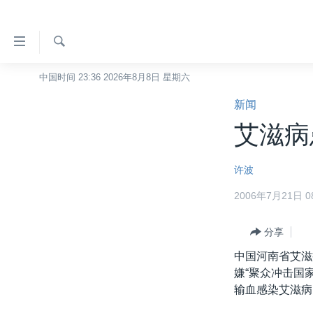
无
障
碍
检
中国时间 23:36 2026年8月8日 星期六
主页
索
链
新闻
美国
接
艾滋病
中国
跳
转
台湾
许波
到
港澳
内
2006年7月21日 08
容
国际
跳
分类新闻
分享
最新国际新闻
转
到
中国河南省艾滋
美中关系
印太
经济·金融·贸易
导
嫌“聚众冲击国
热点专题
中东
人权·法律·宗教
航
输血感染艾滋病
跳
VOA视频
欧洲
科教·文娱·体健
白宫要闻