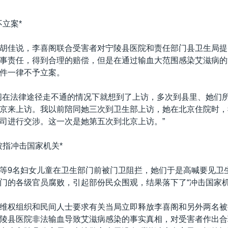
不立案*
胡佳说，李喜阁联合受害者对宁陵县医院和责任部门县卫生局提
事责任，得到合理的赔偿，但是在通过输血大范围感染艾滋病的
件一律不予立案。
阁在法律途径走不通的情况下就想到了上访，多次到县里、她们
京来上访。我以前陪同她三次到卫生部上访，她在北京住院时，
司进行交涉。这一次是她第五次到北京上访。”
被指冲击国家机关*
等9名妇女儿童在卫生部门前被门卫阻拦，她们于是高喊要见卫
门的各级官员腐败，引起部份民众围观，结果落下了“冲击国家机
维权组织和民间人士要求有关当局立即释放李喜阁和另外两名被
陵县医院非法输血导致艾滋病感染的事实真相，对受害者作出合