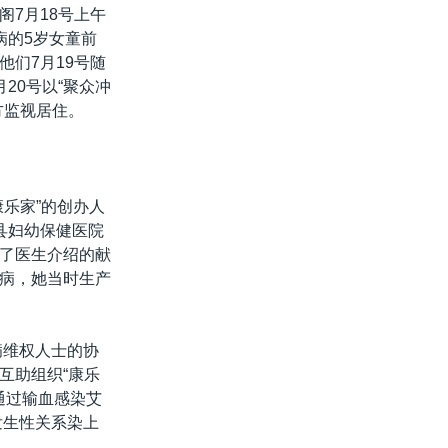
7月18号上午
病的5岁女童前
们7月19号随
20号以“聚众冲
方监视居住。
乐家”的创办人
县妇幼保健医院
了医生介绍的献
病，她当时生产
病维权人士的协
互助组织“康乐
通过输血感染艾
发生性关系染上