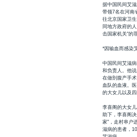
转
据中国民间艾滋
VOA今日焦点
非洲
军事
国会报道
到
带领7名在河南
检
往北京国家卫生
中文广播
美洲
劳工
美中关系
索
同地方政府的人
全球议题
环境
美国建国250周年
击国家机关”的
埃博拉疫情
*因输血而感染
美国之音专访
中国民间艾滋病
重要讲话与声明
和负责人。他说
台海两岸关系
在做剖腹产手术
血队的血液。医
南中国海争端
的大女儿以及四
关注西藏
李喜阁的大女儿
关注新疆
助下，李喜阁决
GEN Z 看美国
家”，走村串户
滋病的患者，1
艾滋病。