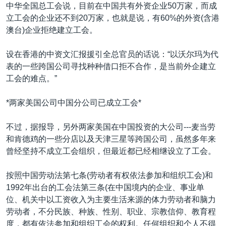
VOA视频
欧洲
科教·文娱·体健
白宫要闻
中华全国总工会说，目前在中国共有外资企业50万家，而成
转
立工会的企业还不到20万家，也就是说，有60%的外资(含港
到
VOA今日焦点
非洲
军事
国会报道
澳台)企业拒绝建立工会。
检
中文广播
美洲
劳工
美中关系
索
设在香港的中资文汇报援引全总官员的话说：“以沃尔玛为代
全球议题
环境
美国建国250周年
表的一些跨国公司寻找种种借口拒不合作，是当前外企建立
关注我们
埃博拉疫情
工会的难点。”
美国之音专访
*两家美国公司中国分公司已成立工会*
重要讲话与声明
不过，据报导，另外两家美国在中国投资的大公司---麦当劳
台海两岸关系
其他语言网站
和肯德鸡的一些分店以及天津三星等跨国公司，虽然多年来
南中国海争端
曾经坚持不成立工会组织，但最近都已经相继设立了工会。
关注西藏
按照中国劳动法第七条(劳动者有权依法参加和组织工会)和
关注新疆
1992年出台的工会法第三条(在中国境内的企业、事业单
位、机关中以工资收入为主要生活来源的体力劳动者和脑力
GEN Z 看美国
劳动者，不分民族、种族、性别、职业、宗教信仰、教育程
度，都有依法参加和组织工会的权利。任何组织和个人不得