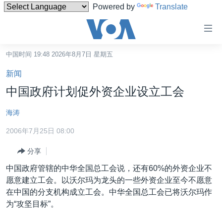
Powered by
Translate
无
障
碍
中国时间 19:48 2026年8月7日 星期五
主页
链
新闻
接
美国
中国政府计划促外资企业设立工会
跳
中国
转
海涛
台湾
到
2006年7月25日 08:00
内
港澳
容
分享
国际
跳
中国政府管辖的中华全国总工会说，还有60%的外资企业不
转
分类新闻
最新国际新闻
愿意建立工会。以沃尔玛为龙头的一些外资企业至今不愿意
到
美中关系
印太
经济·金融·贸易
在中国的分支机构成立工会。中华全国总工会已将沃尔玛作
导
为“攻坚目标”。
航
热点专题
中东
人权·法律·宗教
跳