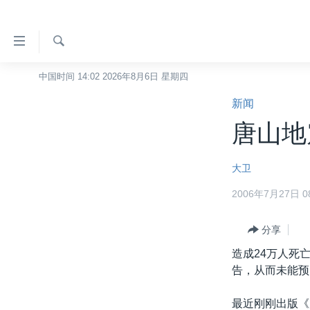
无
障
碍
检
中国时间 14:02 2026年8月6日 星期四
主页
索
链
新闻
美国
接
唐山地
中国
跳
转
台湾
大卫
到
港澳
内
2006年7月27日 08
容
国际
跳
分类新闻
分享
最新国际新闻
转
到
造成24万人死
美中关系
印太
经济·金融·贸易
导
告，从而未能预
热点专题
中东
人权·法律·宗教
航
跳
最近刚刚出版《
VOA视频
欧洲
科教·文娱·体健
白宫要闻