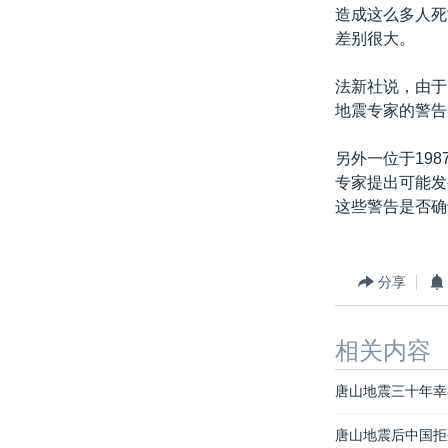
转
造成这么多人死
VOA今日焦点
非洲
军事
国会报道
到
差别很大。
检
中文广播
美洲
劳工
美中关系
索
法新社说，由于
全球议题
环境
美国建国250周年
地震专家的警告
埃博拉疫情
另外一位于19
美国之音专访
专家提出可能发
这些警告是否确
重要讲话与声明
台海两岸关系
南中国海争端
分享
关注西藏
相关内容
关注新疆
GEN Z 看美国
唐山地震三十年幸
唐山地震后中国拒