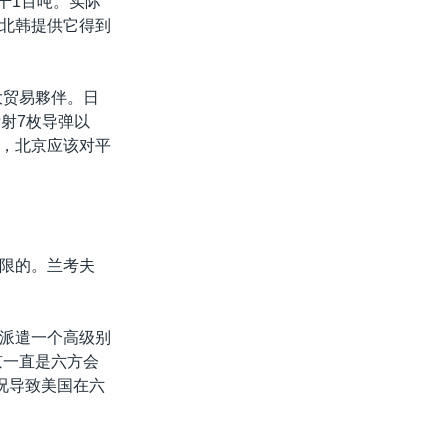
千1百吨。实际
北韩提供它得到
大贸易夥伴。日
射7枚导弹以
，北京应该对平
限的。兰考夫
派遣一个高级别
京一直是六方会
况导致美国在六