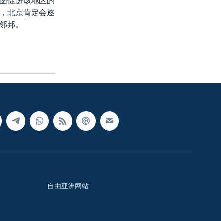
图促进该地区的
，北京肯定会逐
邻邦。
自由亚洲网站