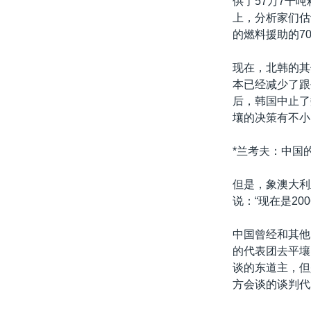
供了57万7千
转
上，分析家们估
VOA今日焦点
非洲
军事
国会报道
到
的燃料援助的7
检
中文广播
美洲
劳工
美中关系
索
现在，北韩的其
全球议题
环境
美国建国250周年
本已经减少了跟
埃博拉疫情
后，韩国中止了
壤的决策有不小
美国之音专访
重要讲话与声明
*兰考夫：中国
台海两岸关系
但是，象澳大利
南中国海争端
说：“现在是2
关注西藏
中国曾经和其他
关注新疆
的代表团去平壤
谈的东道主，但
GEN Z 看美国
方会谈的谈判代