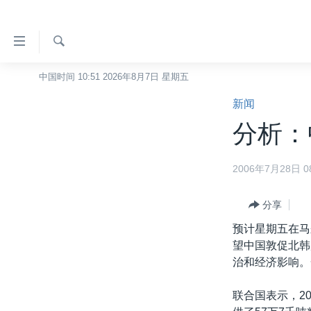
无
障
碍
检
中国时间 10:51 2026年8月7日 星期五
主页
索
链
新闻
美国
接
分析：
中国
跳
转
台湾
2006年7月28日 08
到
港澳
内
容
分享
国际
跳
预计星期五在马
分类新闻
最新国际新闻
转
望中国敦促北韩
到
美中关系
印太
经济·金融·贸易
治和经济影响。
导
热点专题
中东
人权·法律·宗教
航
联合国表示，2
跳
VOA视频
欧洲
科教·文娱·体健
白宫要闻