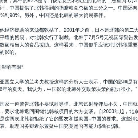
吨粮食，其中的92%是专门拨给贫穷和孤立的北韩的，总量为5万3
计，中国提供了北韩得到的捐赠粮食总额的三分之一。中国还向
0%到90%。另外，中国还是北韩的最大贸易夥伴。
他经济援助的来源都乾枯了。2001年之前，日本是北韩的第二
平壤的贸易，对北韩实行了制裁。北韩于7月5号无视国际警告发
数额相当大的食品援助。这样看来，中国似乎应该对北韩很重要
的影响。
的影响有限*
亚国立大学的兰考夫教授这样的分析人士表示，中国的影响是有
006年的夏天。我认为，中国影响北韩外交政策决策的能力很小。”
国家一道警告北韩不要试射导弹。北韩试射导弹后不久，中国就
，要求北韩返回围绕北韩核项目的六方会谈。自2003年起，北
是这两次北韩都拒绝了它的盟友和援助国--中国的要求。这些情
表、助理国务卿希尔置疑中国究竟是否有能力影响北韩。