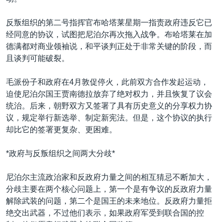
VOA视频
欧洲
科教·文娱·体健
白宫要闻
转
到
VOA今日焦点
非洲
军事
国会报道
反叛组织的第二号指挥官布哈塔莱星期一指责政府违反它已
检
经同意的协议，试图把尼泊尔再次拖入战争。布哈塔莱在加
中文广播
美洲
劳工
美中关系
索
德满都对商业领袖说，和平谈判正处于非常关键的阶段，而
全球议题
环境
美国建国250周年
且谈判可能破裂。
关注我们
埃博拉疫情
毛派份子和政府在4月敦促停火，此前双方合作发起运动，
美国之音专访
迫使尼泊尔国王贾南德拉放弃了绝对权力，并且恢复了议会
统治。后来，朝野双方又签署了具有历史意义的分享权力协
重要讲话与声明
议，规定举行新选举、制定新宪法。但是，这个协议的执行
台海两岸关系
却比它的签署更复杂、更困难。
其他语言网站
南中国海争端
*政府与反叛组织之间两大分歧*
关注西藏
尼泊尔主流政治家和反政府力量之间的相互猜忌不断加大，
关注新疆
分歧主要在两个核心问题上，第一个是有争议的反政府力量
GEN Z 看美国
解除武装的问题，第二个是国王的未来地位。反政府力量拒
绝交出武器，不过他们表示，如果政府军受到联合国的控