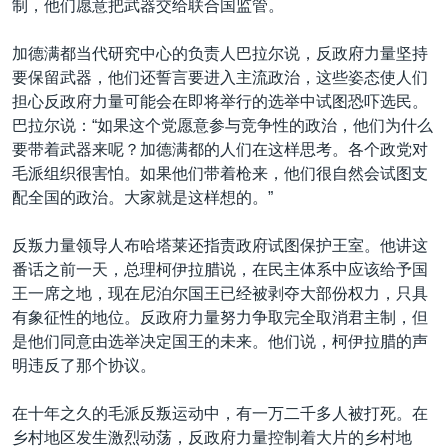
制，他们愿意把武器交给联合国监管。
加德满都当代研究中心的负责人巴拉尔说，反政府力量坚持
要保留武器，他们还誓言要进入主流政治，这些姿态使人们
担心反政府力量可能会在即将举行的选举中试图恐吓选民。
巴拉尔说：“如果这个党愿意参与竞争性的政治，他们为什么
要带着武器来呢？加德满都的人们在这样思考。各个政党对
毛派组织很害怕。如果他们带着枪来，他们很自然会试图支
配全国的政治。大家就是这样想的。”
反叛力量领导人布哈塔莱还指责政府试图保护王室。他讲这
番话之前一天，总理柯伊拉腊说，在民主体系中应该给予国
王一席之地，现在尼泊尔国王已经被剥夺大部份权力，只具
有象征性的地位。反政府力量努力争取完全取消君主制，但
是他们同意由选举决定国王的未来。他们说，柯伊拉腊的声
明违反了那个协议。
在十年之久的毛派反叛运动中，有一万二千多人被打死。在
乡村地区发生激烈动荡，反政府力量控制着大片的乡村地