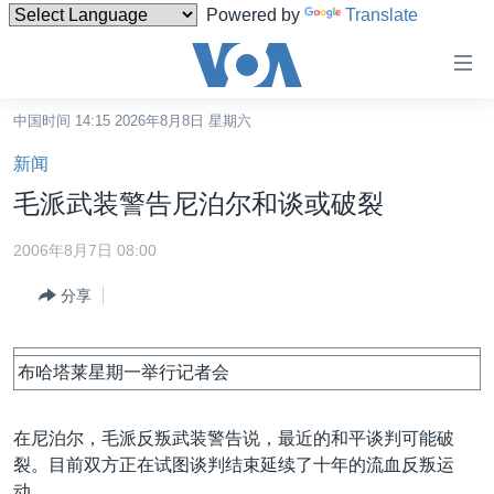
Powered by
Translate
无
障
碍
中国时间 14:15 2026年8月8日 星期六
主页
链
新闻
接
美国
毛派武装警告尼泊尔和谈或破裂
跳
中国
转
2006年8月7日 08:00
台湾
到
分享
内
港澳
容
国际
跳
布哈塔莱星期一举行记者会
转
分类新闻
最新国际新闻
到
美中关系
印太
经济·金融·贸易
导
在尼泊尔，毛派反叛武装警告说，最近的和平谈判可能破
航
热点专题
中东
人权·法律·宗教
裂。目前双方正在试图谈判结束延续了十年的流血反叛运
跳
动。