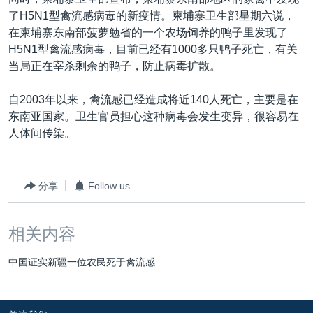
VOA视频
欧洲
科教·文娱·体健
白宫要闻
转
了H5N1型禽流感病毒的新疫情。柬埔寨卫生部星期六说，
到
VOA今日焦点
非洲
军事
国会报道
在柬埔寨东南部菠萝勉省的一个农场饲养的鸭子里发现了
检
H5N1型禽流感病毒，目前已经有1000多只鸭子死亡，有关
中文广播
美洲
劳工
美中关系
索
当局正在宰杀剩余的鸭子，防止病毒扩散。
全球议题
环境
美国建国250周年
关注我们
自2003年以来，禽流感已经造成将近140人死亡，主要是在
埃博拉疫情
东南亚国家。卫生官员担心这种病毒会发生变异，很容易在
美国之音专访
人体间传染。
重要讲话与声明
台海两岸关系
分享
Follow us
其他语言网站
南中国海争端
相关内容
关注西藏
关注新疆
中国证实新疆一位农民死于禽流感
GEN Z 看美国