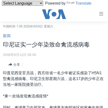
Powered by
Translate
无
障
碍
中国时间 7:09 2026年8月8日 星期六
主页
链
新闻
接
美国
印尼证实一少年染致命禽流感病毒
跳
中国
转
2006年8月12日 08:00
台湾
到
分享
内
港澳
容
印度尼西亚官员说，西爪哇省一名少年被证实感染了H5N1
国际
跳
型禽流感病毒。印尼卫生部星期六说，这名17岁的少年正在
转
分类新闻
最新国际新闻
当地一家医院接受治疗。
到
美中关系
印太
经济·金融·贸易
导
*柬一农场发现禽流感疫情*
航
热点专题
中东
人权·法律·宗教
跳
同时，柬埔寨卫生部宣布，柬埔寨东南部地区的家禽中发现