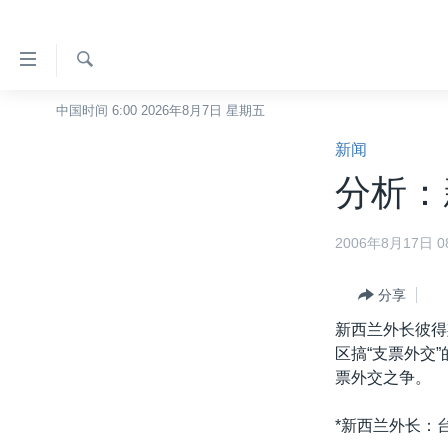
无
障
碍
检
中国时间 6:00 2026年8月7日 星期五
主页
索
链
新闻
美国
接
分析：
中国
跳
转
台湾
2006年8月17日 08
到
港澳
内
容
分享
国际
跳
新西兰外长彼得
分类新闻
最新国际新闻
转
区搞“支票外交
到
美中关系
印太
经济·金融·贸易
票外交之争。
导
热点专题
中东
人权·法律·宗教
航
*新西兰外长：
跳
VOA视频
欧洲
科教·文娱·体健
白宫要闻