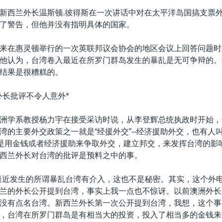
新西兰外长温斯顿.彼得斯在一次讲话中对在太平洋岛国搞支票
了警告，但他并没有指明具体的国家。
来在惠灵顿举行的一次英联邦议会协会的地区会议上回答问题时
他认为，台湾卷入最近在所罗门群岛发生的暴乱是无可争辩的。
结果是很糟糕的。
外长批评不令人意外*
洲学系教授杨力宇在接受采访时说，从李登辉总统执政时开始，
湾的主要外交政策之一就是“经援外交”--经济援助外交，也有人叫
就是用金钱或者经济援助来争取外交，建立邦交，来发挥台湾的影
西兰外长对台湾的批评是预料之中的事。
最近发生的所谓暴乱台湾有介入，这也不是秘密。其实，这个外
兰的外长公开提到台湾，事实上我一点也不惊讶。以前澳洲外长
没有点名台湾。新西兰外长第一次公开提到台湾，我想，这个事
，台湾在所罗门群岛是有相当大的投资，投入了相当多的金钱来