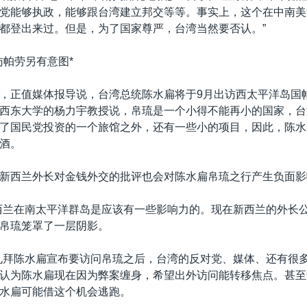
党能够执政，能够跟台湾建立邦交等等。事实上，这个在中南美
都登出来过。但是，为了国家尊严，台湾当然要否认。”
访帕劳另有意图*
，正值媒体报导说，台湾总统陈水扁将于9月出访西太平洋岛国
西东大学的杨力宇教授说，帛琉是一个小得不能再小的国家，台
了国民党投资的一个旅馆之外，还有一些小的项目，因此，陈水
酒。
新西兰外长对金钱外交的批评也会对陈水扁帛琉之行产生负面影
西兰在南太平洋群岛是应该有一些影响力的。现在新西兰的外长
帛琉笼罩了一层阴影。
礼拜陈水扁宣布要访问帛琉之后，台湾的反对党、媒体、还有很
认为陈水扁现在因为弊案缠身，希望出外访问能转移焦点。甚至
水扁可能借这个机会逃跑。