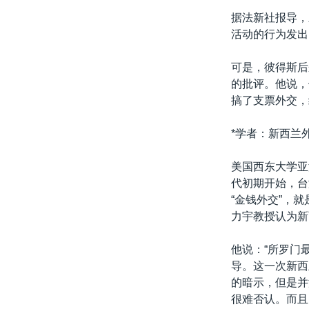
转
据法新社报导，
VOA今日焦点
非洲
军事
国会报道
到
活动的行为发出
检
中文广播
美洲
劳工
美中关系
索
可是，彼得斯后
全球议题
环境
美国建国250周年
的批评。他说，
埃博拉疫情
搞了支票外交，
美国之音专访
*学者：新西兰
重要讲话与声明
美国西东大学亚
台海两岸关系
代初期开始，台
南中国海争端
“金钱外交”，
力宇教授认为新
关注西藏
关注新疆
他说：“所罗门
导。这一次新西
GEN Z 看美国
的暗示，但是并
很难否认。而且