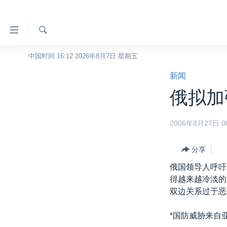
无
障
碍
检
中国时间 16:12 2026年8月7日 星期五
主页
索
链
新闻
美国
接
俄拟加
中国
跳
转
台湾
2006年8月27日 08
到
港澳
内
容
分享
国际
跳
俄国领导人呼吁
分类新闻
最新国际新闻
转
得越来越冷淡的
到
美中关系
印太
经济·金融·贸易
双边关系过于恶
导
热点专题
中东
人权·法律·宗教
航
*国防威胁来自
跳
VOA视频
欧洲
科教·文娱·体健
白宫要闻