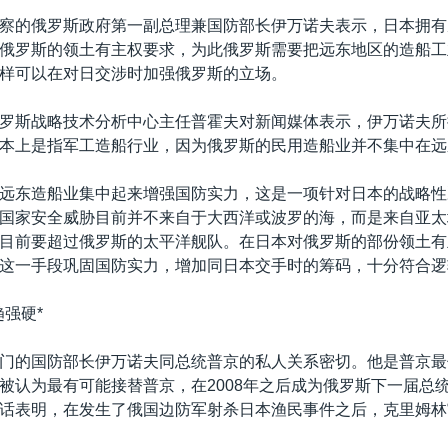
察的俄罗斯政府第一副总理兼国防部长伊万诺夫表示，日本拥有
俄罗斯的领土有主权要求，为此俄罗斯需要把远东地区的造船工
样可以在对日交涉时加强俄罗斯的立场。
罗斯战略技术分析中心主任普霍夫对新闻媒体表示，伊万诺夫所
本上是指军工造船行业，因为俄罗斯的民用造船业并不集中在远
远东造船业集中起来增强国防实力，这是一项针对日本的战略性
国家安全威胁目前并不来自于大西洋或波罗的海，而是来自亚太
目前要超过俄罗斯的太平洋舰队。在日本对俄罗斯的部份领土有
这一手段巩固国防实力，增加同日本交手时的筹码，十分符合逻
趋强硬*
门的国防部长伊万诺夫同总统普京的私人关系密切。他是普京最
被认为最有可能接替普京，在2008年之后成为俄罗斯下一届总
话表明，在发生了俄国边防军射杀日本渔民事件之后，克里姆林