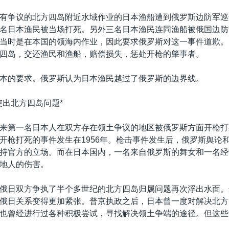
有争议的北方四岛附近水域作业的日本渔船遭到俄罗斯边防军巡
名日本渔民被当场打死。另外三名日本渔民连同渔船被俄国边防
当时是在本国的领海内作业，因此要求俄罗斯对这一事件道歉。
四岛，交还渔民和渔船，赔偿损失，惩处开枪的肇事者。
本的要求。俄罗斯认为日本渔民越过了俄罗斯的边界线。
突出北方四岛问题*
来第一名日本人在双方存在领土争议的地区被俄罗斯方面开枪打
开枪打死的事件发生在1956年。枪击事件发生后，俄罗斯舆论
持官方的立场。而在日本国内，一名来自俄罗斯的舞女和一名经
地人的伤害。
俄日双方争执了半个多世纪的北方四岛归属问题再次浮出水面。
俄日关系变得更加紧张。普京执政之后，日本曾一度对解决北方
也曾经进行过各种积极尝试，寻找解决领土争端的途径。但这些