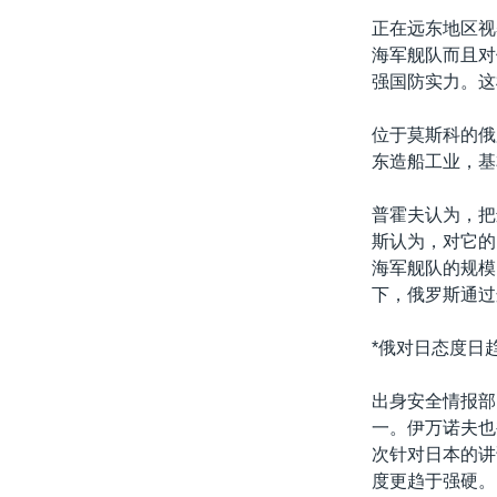
转
正在远东地区视
VOA今日焦点
非洲
军事
国会报道
到
海军舰队而且对
检
中文广播
美洲
劳工
美中关系
强国防实力。这
索
全球议题
环境
美国建国250周年
位于莫斯科的俄
埃博拉疫情
东造船工业，基
美国之音专访
普霍夫认为，把
重要讲话与声明
斯认为，对它的
海军舰队的规模
台海两岸关系
下，俄罗斯通过
南中国海争端
*俄对日态度日
关注西藏
关注新疆
出身安全情报部
一。伊万诺夫也
GEN Z 看美国
次针对日本的讲
度更趋于强硬。