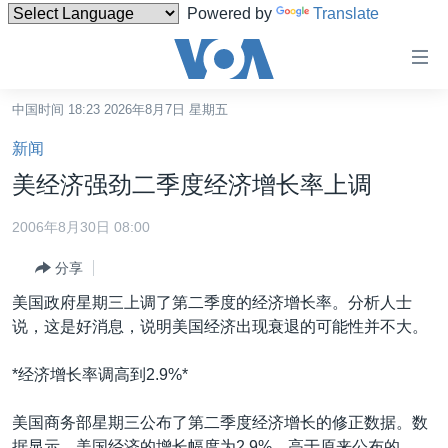
Powered by
Translate
无
障
碍
中国时间 18:23 2026年8月7日 星期五
主页
链
新闻
接
美国
美经济强劲二季度经济增长率上调
跳
中国
转
2006年8月30日 08:00
台湾
到
分享
内
港澳
容
美国政府星期三上调了第二季度的经济增长率。分析人士
国际
跳
说，这是好消息，说明美国经济出现衰退的可能性并不大。
转
分类新闻
最新国际新闻
到
*经济增长率调高到2.9%*
美中关系
印太
经济·金融·贸易
导
航
热点专题
中东
人权·法律·宗教
美国商务部星期三公布了第二季度经济增长的修正数据。数
跳
据显示，美国经济的增长幅度为2.9%，高于原来公布的