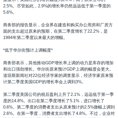
VOA视频
欧洲
科教·文娱·体健
白宫要闻
转
2.5%。尽管如此，2.9%的增长率仍然远远低于第一季度的
到
VOA今日焦点
非洲
军事
国会报道
5.6%。
检
中文广播
美洲
劳工
美中关系
索
商务部的报告显示，企业界在建造和购买办公用房和厂房方
全球议题
环境
美国建国250周年
面的支出超过原来的预期，在第二季度增长了22.2%，是
关注我们
1994年第二季度以来最大的增幅。
埃博拉疫情
美国之音专访
*低于华尔街预计上调幅度*
重要讲话与声明
商务部表示，其他推动GDP增长率上调的动力是库存的增加
台海两岸关系
和出口强劲增长。华尔街原来预计GDP上调的幅度会更大。
其他语言网站
道琼斯新闻社对22位经济学家的调查显示，经济学家原来预
南中国海争端
计第二季度美国GDP的增长率会上调到3%。
关注西藏
第二季度美国公司的税后盈利上升了2.1%，远远低于第一季
关注新疆
度的14.8%。出口在第二季度增长了5.1%，进口增长了
GEN Z 看美国
0.6%。第二季度的消费者支出从原来预计的2.5%微幅上调到
2.6%。在第一季度，消费者支出增长了4.8%。不过，企业对