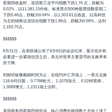
VOA视频
欧洲
科教·文娱·体健
白宫要闻
星期四收盘时，道琼斯工业平均指数下跌1.76 点，跌幅为
转
0.02%，以11,381.15作收。标准普尔500种股票指数星期二
到
VOA今日焦点
非洲
军事
国会报道
下跌0.46点，跌幅为0.04%，以1,303.81点收盘。以高科技
检
中文广播
美洲
劳工
美中关系
为主的纳斯达克综合指数下跌1.98点，跌幅为0.09%，达到
索
2,183.75点。
全球议题
环境
美国建国250周年
关注我们
埃博拉疫情
$$$$$$
美国之音专访
8月31日，在美联储公布了8月8日的会议纪录，显示也许有
重要讲话与声明
必要进一步紧缩信贷之后，美元对世界主要货币的兑换率有
所下降。
台海两岸关系
其他语言网站
南中国海争端
到财经纵横截稿时间为止，在纽约外汇市场上，一美元兑换
116.645日圆， 0.7798欧元， 1.1078加元， 0.5268英镑，
关注西藏
1.3089澳元，1.2311瑞士法郎。
关注新疆
$$$$$$
GEN Z 看美国
美国商务部星期四报告说，核心消费价格指数七月份上涨了