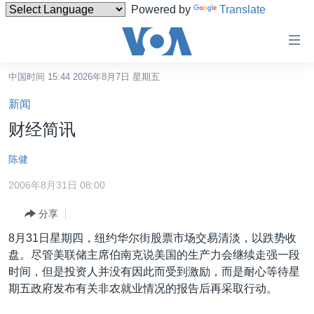
Powered by
Translate
无
障
碍
中国时间 15:44 2026年8月7日 星期五
主页
链
新闻
接
美国
财经简讯
跳
中国
转
陈健
台湾
到
2006年8月31日 08:00
内
港澳
容
分享
国际
跳
8月31日星期四，纽约华尔街股票市场交易清淡，以跌势收
转
分类新闻
最新国际新闻
盘。尽管美联储主席伯南克说美国的生产力会继续走强一段
到
美中关系
印太
经济·金融·贸易
时间，但是投资人并没有因此而受到激励，而是耐心等待星
导
期五政府发布有关非农就业情况的报告后再采取行动。
航
热点专题
中东
人权·法律·宗教
跳