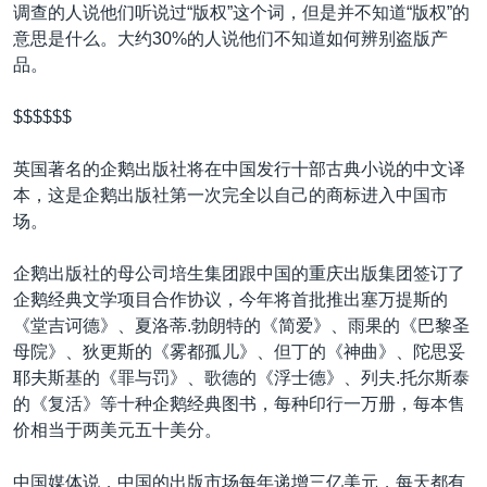
调查的人说他们听说过“版权”这个词，但是并不知道“版权”的
意思是什么。大约30%的人说他们不知道如何辨别盗版产
品。
$$$$$$
英国著名的企鹅出版社将在中国发行十部古典小说的中文译
本，这是企鹅出版社第一次完全以自己的商标进入中国市
场。
企鹅出版社的母公司培生集团跟中国的重庆出版集团签订了
企鹅经典文学项目合作协议，今年将首批推出塞万提斯的
《堂吉诃德》、夏洛蒂.勃朗特的《简爱》、雨果的《巴黎圣
母院》、狄更斯的《雾都孤儿》、但丁的《神曲》、陀思妥
耶夫斯基的《罪与罚》、歌德的《浮士德》、列夫.托尔斯泰
的《复活》等十种企鹅经典图书，每种印行一万册，每本售
价相当于两美元五十美分。
中国媒体说，中国的出版市场每年递增三亿美元，每天都有