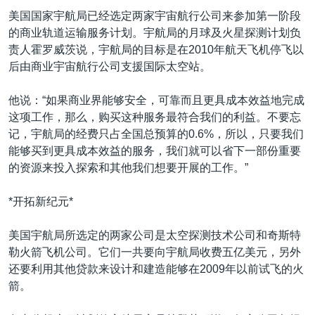
VOA视频
欧洲
科教·文娱·体健
白宫要闻
转
美国国家宇航局已经选定两家宇宙航行公司来参加第一阶段
到
VOA今日焦点
非洲
军事
国会报道
的商业轨道运输服务计划。宇航局的月球及火星探测计划负
检
责人霍罗威茨说，宇航局的目标是在2010年航天飞机停飞以
中文广播
美洲
劳工
美中关系
索
后由商业宇宙航行公司支援国际太空站。
全球议题
环境
美国建国250周年
关注我们
他说：“如果商业界能够安全，可靠而且更具成本效益地完成
埃博拉疫情
这项工作，那么，购买这种服务最符合我们的利益。不要忘
美国之音专访
记，宇航局的经费只占全国总预算的0.6%，所以，只要我们
能够买到更具成本效益的服务，我们就可以省下一部份重要
重要讲话与声明
的资源来投入探索和其他我们想要开展的工作。”
台海两岸关系
其他语言网站
*开拓新纪元*
南中国海争端
关注西藏
美国宇航局所选定的两家公司是太空探测技术公司和奇斯特
勒火箭飞机公司。它们一共要向宇航局收费五亿美元，另外
关注新疆
还要利用其他贷款来设计和建造能够在2009年以前试飞的火
GEN Z 看美国
箭。