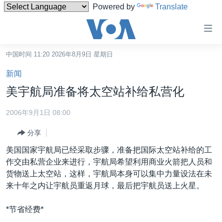
Powered by
Translate
无
障
碍
中国时间 11:20 2026年8月9日 星期日
主页
链
新闻
接
美国
美宇航局准备将太空站补给私营化
跳
中国
转
2006年9月1日 08:00
台湾
到
分享
内
港澳
容
美国国家宇航局已经采取步骤，准备把国际太空站补给的工
国际
跳
作交由私营企业来进行，宇航局希望利用商业火箭把人员和
转
分类新闻
最新国际新闻
货物送上太空站，这样，宇航局本身可以集中力量设法在未
到
来十年之内让宇航员重返月球，最后把宇航员送上火星。
美中关系
印太
经济·金融·贸易
导
航
热点专题
中东
人权·法律·宗教
*节省经费*
跳