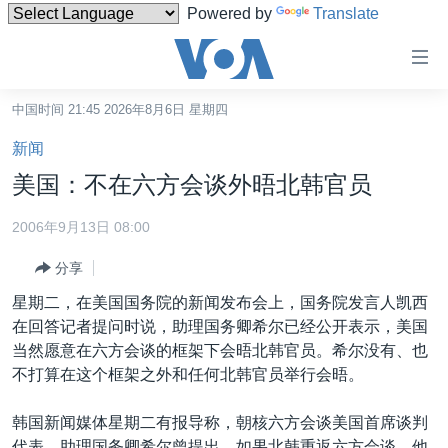
Powered by
Translate
无
障
碍
中国时间 21:45 2026年8月6日 星期四
主页
链
新闻
接
美国
美国：不在六方会谈外晤北韩官员
跳
中国
转
2006年9月13日 08:00
台湾
到
分享
内
港澳
容
星期二，在美国国务院的新闻发布会上，国务院发言人凯西
国际
跳
在回答记者提问时说，助理国务卿希尔已经公开表示，美国
转
分类新闻
最新国际新闻
当然愿意在六方会谈的框架下会晤北韩官员。希尔没有、也
到
不打算在这个框架之外和任何北韩官员举行会晤。
美中关系
印太
经济·金融·贸易
导
航
热点专题
中东
人权·法律·宗教
韩国新闻媒体星期二有报导称，朝核六方会谈美国首席谈判
跳
代表、助理国务卿希尔曾提出，如果北韩重返六方会谈，他