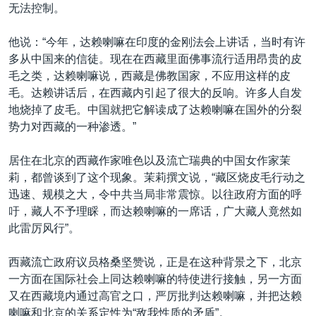
无法控制。
他说：“今年，达赖喇嘛在印度的金刚法会上讲话，当时有许
多从中国来的信徒。现在在西藏里面佛事流行适用昂贵的皮
毛之类，达赖喇嘛说，西藏是佛教国家，不应用这样的皮
毛。达赖讲话后，在西藏内引起了很大的反响。许多人自发
地烧掉了皮毛。中国就把它解读成了达赖喇嘛在国外的分裂
势力对西藏的一种渗透。”
居住在北京的西藏作家唯色以及流亡瑞典的中国女作家茉
莉，都曾谈到了这个现象。茉莉撰文说，“藏区烧皮毛行动之
迅速、规模之大，令中共当局非常震惊。以往政府方面的呼
吁，藏人不予理睬，而达赖喇嘛的一席话，广大藏人竟然如
此雷厉风行”。
西藏流亡政府议员格桑坚赞说，正是在这种背景之下，北京
一方面在国际社会上同达赖喇嘛的特使进行接触，另一方面
又在西藏境内通过高官之口，严厉批判达赖喇嘛，并把达赖
喇嘛和北京的关系定性为“敌我性质的矛盾”。