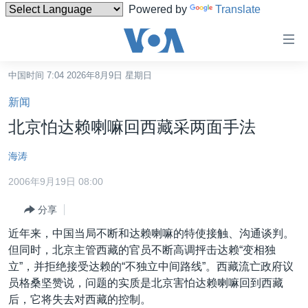
Powered by
Translate
无
障
碍
中国时间 7:04 2026年8月9日 星期日
主页
链
新闻
接
美国
北京怕达赖喇嘛回西藏采两面手法
跳
中国
转
海涛
台湾
到
2006年9月19日 08:00
内
港澳
容
分享
国际
跳
近年来，中国当局不断和达赖喇嘛的特使接触、沟通谈判。
转
分类新闻
最新国际新闻
但同时，北京主管西藏的官员不断高调抨击达赖“变相独
到
美中关系
印太
经济·金融·贸易
立”，并拒绝接受达赖的“不独立中间路线”。西藏流亡政府议
导
员格桑坚赞说，问题的实质是北京害怕达赖喇嘛回到西藏
航
热点专题
中东
人权·法律·宗教
后，它将失去对西藏的控制。
跳