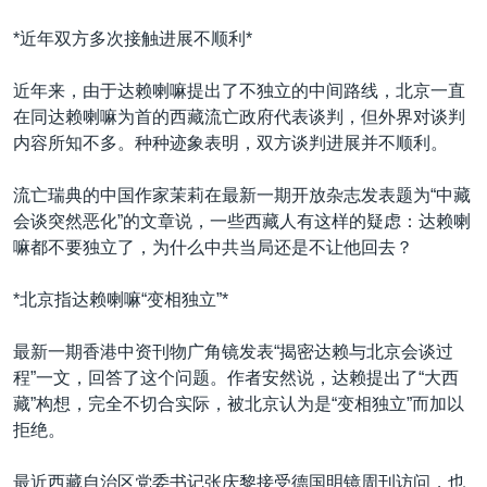
VOA视频
欧洲
科教·文娱·体健
白宫要闻
转
*近年双方多次接触进展不顺利*
到
VOA今日焦点
非洲
军事
国会报道
检
中文广播
美洲
劳工
美中关系
近年来，由于达赖喇嘛提出了不独立的中间路线，北京一直
索
在同达赖喇嘛为首的西藏流亡政府代表谈判，但外界对谈判
全球议题
环境
美国建国250周年
内容所知不多。种种迹象表明，双方谈判进展并不顺利。
关注我们
埃博拉疫情
流亡瑞典的中国作家茉莉在最新一期开放杂志发表题为“中藏
美国之音专访
会谈突然恶化”的文章说，一些西藏人有这样的疑虑：达赖喇
重要讲话与声明
嘛都不要独立了，为什么中共当局还是不让他回去？
台海两岸关系
其他语言网站
*北京指达赖喇嘛“变相独立”*
南中国海争端
最新一期香港中资刊物广角镜发表“揭密达赖与北京会谈过
关注西藏
程”一文，回答了这个问题。作者安然说，达赖提出了“大西
关注新疆
藏”构想，完全不切合实际，被北京认为是“变相独立”而加以
拒绝。
GEN Z 看美国
最近西藏自治区党委书记张庆黎接受德国明镜周刊访问，也