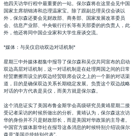
VOA视频
欧洲
科教·文娱·体健
白宫要闻
他四天访华行程中最重要的一站。保尔森将在这里会见中国
转
国家主席胡锦涛和总理温家宝。除了跟副总理吴仪会谈以
到
VOA今日焦点
非洲
军事
国会报道
外，保尔森还要会见财政部、商务部、国家发展改革委员
检
中文广播
美洲
劳工
美中关系
会、信息产业部、中央银行行长等有关部委的的负责人，此
索
外，他还将同中国企业家和大学生座谈交流。
全球议题
环境
美国建国250周年
关注我们
埃博拉疫情
*媒体：与吴仪启动双边对话机制*
美国之音专访
星期三中外媒体都集中报导了保尔森和吴仪共同宣布的启动
重要讲话与声明
双边高层对话机制，这一对话机制是在处理两国之间的日常
经贸磨擦而设立的双边经贸联席会议之上的一个新的对话渠
台海两岸关系
其他语言网站
道，目的是确保双边关系长期稳定发展。负责这个双边战略
南中国海争端
对话的中方代表是吴仪，而美方就是保尔森。
关注西藏
这个消息证实了美国布鲁金斯学会高级研究员黄靖星期二接
关注新疆
受记者采访的时候所做出的分析。黄靖认为，保尔森这次访
华的身份并不只是财政部长，而是美国对华政策的主导者。
GEN Z 看美国
中国官方媒体新华社在报导这条消息的时候特别介绍说保尔
森是“美国总统特别代表”。