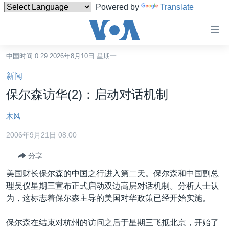
Powered by
Translate
无
障
碍
中国时间 0:29 2026年8月10日 星期一
主页
链
新闻
接
美国
保尔森访华(2)：启动对话机制
跳
中国
转
木风
台湾
到
2006年9月21日 08:00
内
港澳
容
分享
国际
跳
美国财长保尔森的中国之行进入第二天。保尔森和中国副总
转
分类新闻
最新国际新闻
理吴仪星期三宣布正式启动双边高层对话机制。分析人士认
到
美中关系
印太
经济·金融·贸易
为，这标志着保尔森主导的美国对华政策已经开始实施。
导
航
热点专题
中东
人权·法律·宗教
保尔森在结束对杭州的访问之后于星期三飞抵北京，开始了
跳