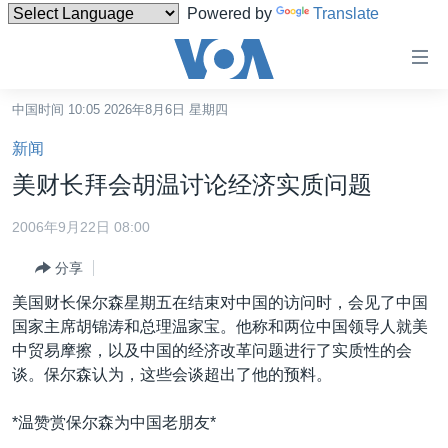
Powered by
Translate
无
障
碍
中国时间 10:05 2026年8月6日 星期四
主页
链
新闻
接
美国
美财长拜会胡温讨论经济实质问题
跳
中国
转
2006年9月22日 08:00
台湾
到
分享
内
港澳
容
美国财长保尔森星期五在结束对中国的访问时，会见了中国
国际
跳
国家主席胡锦涛和总理温家宝。他称和两位中国领导人就美
转
分类新闻
最新国际新闻
中贸易摩擦，以及中国的经济改革问题进行了实质性的会
到
谈。保尔森认为，这些会谈超出了他的预料。
美中关系
印太
经济·金融·贸易
导
航
热点专题
中东
人权·法律·宗教
*温赞赏保尔森为中国老朋友*
跳