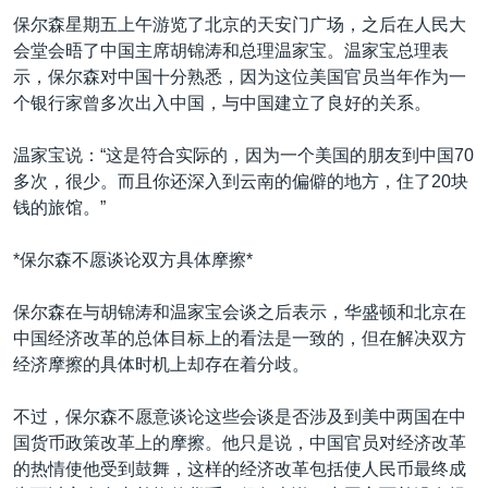
VOA视频
欧洲
科教·文娱·体健
白宫要闻
转
保尔森星期五上午游览了北京的天安门广场，之后在人民大
到
VOA今日焦点
非洲
军事
国会报道
会堂会晤了中国主席胡锦涛和总理温家宝。温家宝总理表
检
示，保尔森对中国十分熟悉，因为这位美国官员当年作为一
中文广播
美洲
劳工
美中关系
索
个银行家曾多次出入中国，与中国建立了良好的关系。
全球议题
环境
美国建国250周年
关注我们
温家宝说：“这是符合实际的，因为一个美国的朋友到中国70
埃博拉疫情
多次，很少。而且你还深入到云南的偏僻的地方，住了20块
美国之音专访
钱的旅馆。”
重要讲话与声明
*保尔森不愿谈论双方具体摩擦*
台海两岸关系
其他语言网站
保尔森在与胡锦涛和温家宝会谈之后表示，华盛顿和北京在
南中国海争端
中国经济改革的总体目标上的看法是一致的，但在解决双方
关注西藏
经济摩擦的具体时机上却存在着分歧。
关注新疆
不过，保尔森不愿意谈论这些会谈是否涉及到美中两国在中
GEN Z 看美国
国货币政策改革上的摩擦。他只是说，中国官员对经济改革
的热情使他受到鼓舞，这样的经济改革包括使人民币最终成