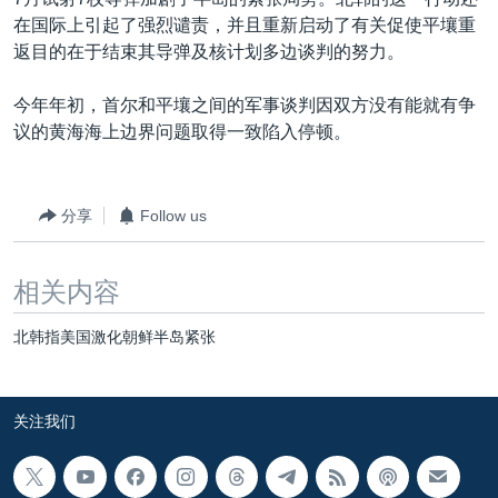
VOA视频
欧洲
科教·文娱·体健
白宫要闻
转
在国际上引起了强烈谴责，并且重新启动了有关促使平壤重
到
VOA今日焦点
非洲
军事
国会报道
返目的在于结束其导弹及核计划多边谈判的努力。
检
中文广播
美洲
劳工
美中关系
索
今年年初，首尔和平壤之间的军事谈判因双方没有能就有争
全球议题
环境
美国建国250周年
议的黄海海上边界问题取得一致陷入停顿。
关注我们
埃博拉疫情
美国之音专访
分享
Follow us
重要讲话与声明
相关内容
台海两岸关系
其他语言网站
南中国海争端
北韩指美国激化朝鲜半岛紧张
关注西藏
关注新疆
关注我们
GEN Z 看美国