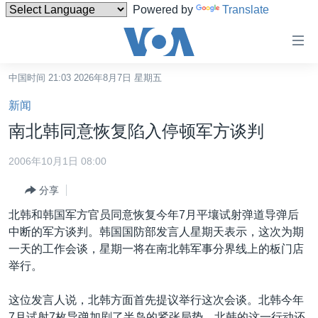
Powered by
Translate
无
障
碍
中国时间 21:03 2026年8月7日 星期五
主页
链
新闻
接
美国
南北韩同意恢复陷入停顿军方谈判
跳
中国
转
2006年10月1日 08:00
台湾
到
分享
内
港澳
容
北韩和韩国军方官员同意恢复今年7月平壤试射弹道导弹后
国际
跳
中断的军方谈判。韩国国防部发言人星期天表示，这次为期
转
分类新闻
最新国际新闻
一天的工作会谈，星期一将在南北韩军事分界线上的板门店
到
举行。
美中关系
印太
经济·金融·贸易
导
航
热点专题
中东
人权·法律·宗教
这位发言人说，北韩方面首先提议举行这次会谈。北韩今年
跳
7月试射7枚导弹加剧了半岛的紧张局势。北韩的这一行动还