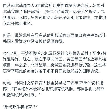
VOA视频
欧洲
科教·文娱·体健
白宫要闻
转
自从南北韩领导人6年前举行历史性首脑会晤之后，韩国对
到
VOA今日焦点
非洲
军事
国会报道
北韩实施了“阳光政策”，提供了价值数十亿美元的援助，包
检
括食品、化肥，另外还帮助北韩开发金刚山旅游业，在北部
中文广播
美洲
劳工
美中关系
索
兴建开城工业区。
全球议题
环境
美国建国250周年
关注我们
但是，最近北韩在导弹试射和核试验方面做出的种种姿态让
埃博拉疫情
韩国人置疑这些经济援助是否值得。
美国之音专访
今年7月，平壤不顾首尔以及国际社会的警告试射了至少7枚
重要讲话与声明
弹道导弹。现在，就在平壤向韩国、美国等国承诺放弃其核
台海两岸关系
项目一年之后，北韩星期二突然宣布要进行核试验，这也将
其他语言网站
违背平壤此前签署的若干项不再开发核武器的国际协议。
南中国海争端
关注西藏
对此，韩国外交部发言人秋圭昊星期三表示“严重关切和遗
憾”：“韩国绝对不会容忍北韩拥有核武器。韩国敦促北韩立
关注新疆
即撤销核试验计划。”
GEN Z 看美国
*阳光政策将结束？*