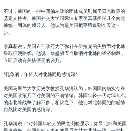
不过，韩国的一些中间偏左政治团体成员则属于阳光政策的
坚定支持者。韩国外交大学国际法专家李真基担任几个南北
韩统一团体的领导人，他认为是美国把平壤逼到今天这一
步。
李真基说，美国布什政府为了弥补在伊拉克的失败而对北韩
采取强硬路线。他说，华盛顿应当取消对北韩的经济制裁，
立即启动有关核僵局的谈判。
*孔华润：年轻人对北韩同胞感情深*
美国马里兰大学历史学教授孔华润认为，韩国国内确实存在
对美国政策乃至对美国的不满情绪。韩国年轻一代对50年代
的南北韩战争了解不多，相比之下，他们对北韩同胞的感情
自然比对美国的感情深。
孔华润说：“对韩国年轻人的民意测验显示，如果北韩和美国
爆发战争，韩国年轻人更多的是愿意站在北韩一边，一起打