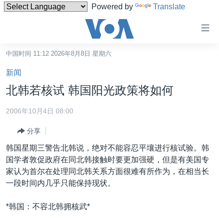
Powered by
Translate
无
障
碍
中国时间 11:12 2026年8月8日 星期六
主页
链
新闻
接
美国
北韩若核试 韩国阳光政策将如何
跳
中国
转
2006年10月4日 08:00
台湾
到
分享
内
港澳
容
韩国星期三警告北韩说，绝对不能容忍平壤进行核试验。韩
国际
跳
国学者敦促政府在同北韩接触时要更加强硬，但是有美国专
转
分类新闻
最新国际新闻
家认为首尔在处理同北韩关系方面很难有所作为，在相当长
到
一段时间内几乎只能保持现状。
美中关系
印太
经济·金融·贸易
导
航
热点专题
中东
人权·法律·宗教
*韩国：不容北韩拥核武*
跳