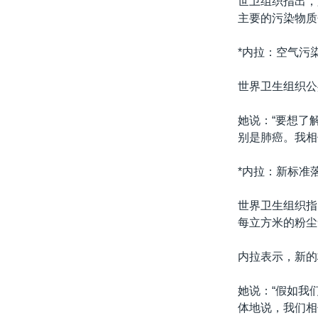
世卫组织指出，
转
主要的污染物质
VOA今日焦点
非洲
军事
国会报道
到
检
中文广播
美洲
劳工
美中关系
*内拉：空气污
索
全球议题
环境
美国建国250周年
世界卫生组织公
埃博拉疫情
她说：“要想了
美国之音专访
别是肺癌。我相
重要讲话与声明
*内拉：新标准
台海两岸关系
南中国海争端
世界卫生组织指
每立方米的粉尘
关注西藏
关注新疆
内拉表示，新的
GEN Z 看美国
她说：“假如我
体地说，我们相