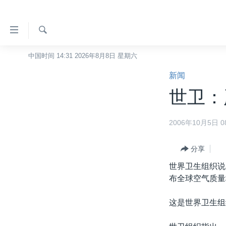
无
障
碍
检
中国时间 14:31 2026年8月8日 星期六
主页
索
链
新闻
美国
接
世卫：
中国
跳
转
台湾
2006年10月5日 08
到
港澳
内
容
分享
国际
跳
世界卫生组织说
分类新闻
最新国际新闻
转
布全球空气质量
到
美中关系
印太
经济·金融·贸易
导
这是世界卫生组
热点专题
中东
人权·法律·宗教
航
跳
VOA视频
欧洲
科教·文娱·体健
白宫要闻