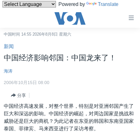
Powered by
Translate
无
障
碍
中国时间 14:55 2026年8月8日 星期六
主页
链
新闻
接
美国
中国经济影响邻国：中国龙来了！
跳
中国
转
海涛
台湾
到
2006年10月15日 08:00
内
港澳
容
分享
国际
跳
中国经济高速发展，对整个世界，特别是对亚洲邻国产生了
转
分类新闻
最新国际新闻
巨大和深远的影响。中国经济的崛起，对周边国家是挑战和
到
美中关系
印太
经济·金融·贸易
威胁还是巨大的商机？为此记者在东亚的韩国和东南亚国家
导
泰国、菲律宾、马来西亚进行了采访考察。
航
热点专题
中东
人权·法律·宗教
跳