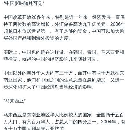
VOA视频
欧洲
科教·文娱·体健
白宫要闻
*中国影响随处可见*
转
到
VOA今日焦点
非洲
军事
国会报道
中国改革开放20多年来，特别是近十年来，经济发展一直保
检
中文广播
美洲
劳工
美中关系
持了两位数的高速增长，外汇储备高达九千亿美元，2006年
索
超越日本位居世界第一。有了足够的资金，中国可以加大购
全球议题
环境
美国建国250周年
买外国产品和到海外投资的力度。
关注我们
埃博拉疫情
实际上，中国也的确在这样做。在韩国、泰国、马来西亚和
美国之音专访
菲律宾，崛起的中国的经济影响几乎随处可见。
重要讲话与声明
中国以外的海外华人大约有三千万，而其中有两千万就在东
台海两岸关系
其他语言网站
南亚国家，他们和中国之间的生意总量在急剧增加，又进一
南中国海争端
步深化和扩大了中国经济对当地经济的影响。
关注西藏
*马来西亚*
关注新疆
马来西亚是东南亚地区华人比例较大的国家，全国两千五百
GEN Z 看美国
万人口，有六百万华人，占总人口的四分之一。2004年，有
五十万中国人到马来西亚旅游。