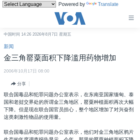
Powered by
Translate
无
障
碍
中国时间 14:26 2026年8月7日 星期五
主页
链
新闻
接
美国
金三角罂粟面积下降滥用药物增加
跳
中国
转
2006年10月17日 08:00
台湾
到
分享
内
港澳
容
联合国毒品和犯罪问题办公室表示，在东南亚国家缅甸、泰
国际
跳
国和老挝交界处的所谓金三角地区，罂粟种植面积再次大幅
转
分类新闻
最新国际新闻
下降。但是现在联合国官员担心，整个地区增加了对兴奋剂
到
这类刺激性物品的使用量。
美中关系
印太
经济·金融·贸易
导
航
热点专题
中东
人权·法律·宗教
联合国毒品和犯罪问题办公室表示，他们对金三角地区鸦片
跳
生产的年度调查报告显示，今年，那里的罂粟种植面积下降