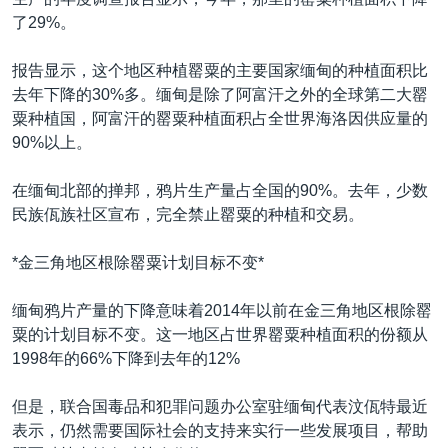
VOA视频
欧洲
科教·文娱·体健
白宫要闻
转
了29%。
到
VOA今日焦点
非洲
军事
国会报道
检
报告显示，这个地区种植罂粟的主要国家缅甸的种植面积比
中文广播
美洲
劳工
美中关系
索
去年下降的30%多。缅甸是除了阿富汗之外的全球第二大罂
全球议题
环境
美国建国250周年
粟种植国，阿富汗的罂粟种植面积占全世界海洛因供应量的
关注我们
90%以上。
埃博拉疫情
美国之音专访
在缅甸北部的掸邦，鸦片生产量占全国的90%。去年，少数
民族佤族社区宣布，完全禁止罂粟的种植和交易。
重要讲话与声明
台海两岸关系
*金三角地区根除罂粟计划目标不变*
其他语言网站
南中国海争端
缅甸鸦片产量的下降意味着2014年以前在金三角地区根除罂
关注西藏
粟的计划目标不变。这一地区占世界罂粟种植面积的份额从
1998年的66%下降到去年的12%
关注新疆
GEN Z 看美国
但是，联合国毒品和犯罪问题办公室驻缅甸代表汶佤特最近
表示，仍然需要国际社会的支持来实行一些发展项目，帮助