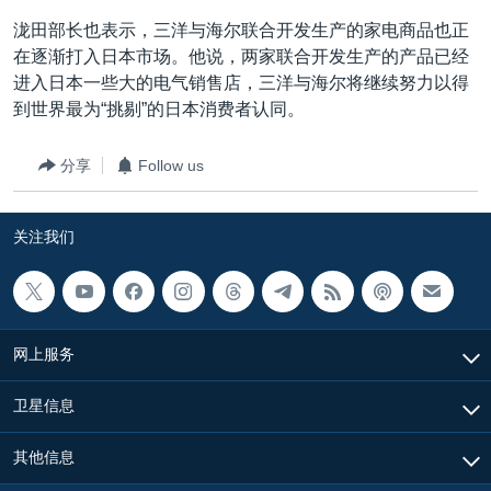
泷田部长也表示，三洋与海尔联合开发生产的家电商品也正
在逐渐打入日本市场。他说，两家联合开发生产的产品已经
进入日本一些大的电气销售店，三洋与海尔将继续努力以得
到世界最为“挑剔”的日本消费者认同。
分享
Follow us
关注我们
网上服务
卫星信息
其他信息