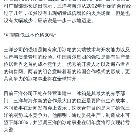
司广报部部长泷田表示，三洋与海尔从2002年开始的合作经
过了几年，虽然没有出现销量成倍增长的火热场面，但是也
没有大幅减少，应该说是一步一步地迈进。
*可望降低成本价格30%*
三洋公司的强项是拥有家用冰箱的尖端技术与开发能力以及
生产与质量管理的经验。中国海尔集团的强项是拥有生产量
位居世界之首的成本竞争力、优秀的开发人才以及遍布世界
的销售网。两者的组合意味着新的跨国合作模式的形成，更
具竞争力的冰箱事业将在全球铺开。
目前三洋公司正处在经营重建中，冰箱是其最大的赤字部
门。三洋与海尔新的合作最大目的也正是要降低生产成本，
本间董事在新闻发布会上表示，这次合作目的是为了确保三
洋的弱势成本竞争力。他阐明，通过委托生产，制造成本可
望下降30%，并强调三洋的冰箱事业在明年度将可实现转亏
为盈。