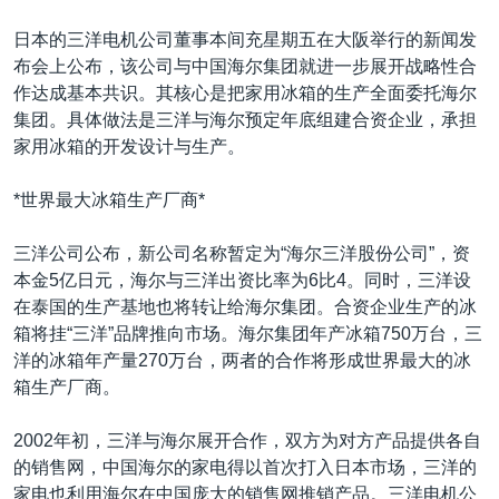
VOA视频
欧洲
科教·文娱·体健
白宫要闻
转
日本的三洋电机公司董事本间充星期五在大阪举行的新闻发
到
VOA今日焦点
非洲
军事
国会报道
布会上公布，该公司与中国海尔集团就进一步展开战略性合
检
中文广播
美洲
劳工
美中关系
作达成基本共识。其核心是把家用冰箱的生产全面委托海尔
索
集团。具体做法是三洋与海尔预定年底组建合资企业，承担
全球议题
环境
美国建国250周年
家用冰箱的开发设计与生产。
关注我们
埃博拉疫情
*世界最大冰箱生产厂商*
美国之音专访
重要讲话与声明
三洋公司公布，新公司名称暂定为“海尔三洋股份公司”，资
本金5亿日元，海尔与三洋出资比率为6比4。同时，三洋设
台海两岸关系
其他语言网站
在泰国的生产基地也将转让给海尔集团。合资企业生产的冰
南中国海争端
箱将挂“三洋”品牌推向市场。海尔集团年产冰箱750万台，三
洋的冰箱年产量270万台，两者的合作将形成世界最大的冰
关注西藏
箱生产厂商。
关注新疆
2002年初，三洋与海尔展开合作，双方为对方产品提供各自
GEN Z 看美国
的销售网，中国海尔的家电得以首次打入日本市场，三洋的
家电也利用海尔在中国庞大的销售网推销产品。三洋电机公