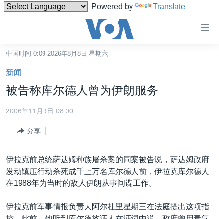
Powered by
Translate
无
障
碍
中国时间 0:09 2026年8月8日 星期六
主页
链
新闻
接
美国
被告称库尔德人曾为伊朗服务
跳
中国
转
2006年11月9日 08:00
台湾
到
分享
内
港澳
容
国际
跳
伊拉克前总统萨达姆种族屠杀案的同案被告说，萨达姆政府
转
分类新闻
最新国际新闻
发动镇压行动杀死成千上万名库尔德人前，伊拉克库尔德人
到
在1988年为当时的敌人伊朗从事间谍工作。
美中关系
印太
经济·金融·贸易
导
航
热点专题
中东
人权·法律·宗教
伊拉克前军事情报负责人阿尔杜里星期三在法庭提出这项指
跳
控。此前，他听到库尔德族证人在证词中说，政府曾用毒气