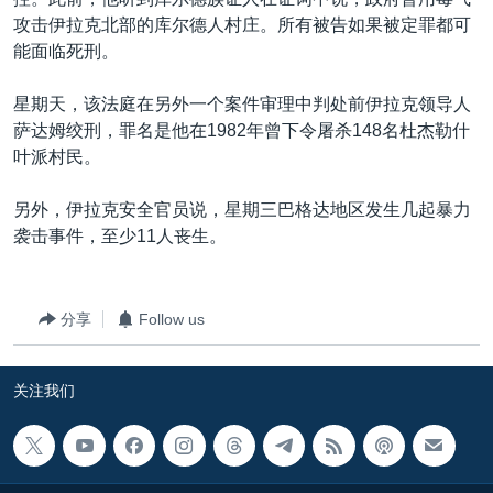
VOA视频
欧洲
科教·文娱·体健
白宫要闻
转
攻击伊拉克北部的库尔德人村庄。所有被告如果被定罪都可
到
VOA今日焦点
非洲
军事
国会报道
能面临死刑。
检
中文广播
美洲
劳工
美中关系
索
星期天，该法庭在另外一个案件审理中判处前伊拉克领导人
全球议题
环境
美国建国250周年
萨达姆绞刑，罪名是他在1982年曾下令屠杀148名杜杰勒什
关注我们
叶派村民。
埃博拉疫情
美国之音专访
另外，伊拉克安全官员说，星期三巴格达地区发生几起暴力
袭击事件，至少11人丧生。
重要讲话与声明
台海两岸关系
其他语言网站
分享
Follow us
南中国海争端
关注西藏
关注我们
关注新疆
GEN Z 看美国