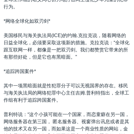
VOA视频
欧洲
科教·文娱·体健
白宫要闻
转
行为。
到
VOA今日焦点
非洲
军事
国会报道
检
*网络全球化如双刃剑*
中文广播
美洲
劳工
美中关系
索
全球议题
环境
美国建国250周年
美国移民与海关执法局(ICE)的约翰.克拉克说，随着网络的
关注我们
日益全球化，必须要采取这项新的措施。克拉克说：“全球化
埃博拉疫情
跟互联网一样，都像是一把双刃剑。我们都赞赏它带来的所
美国之音专访
有那些好处，但是它也有黑暗面。”
重要讲话与声明
*追踪跨国案件*
台海两岸关系
其他语言网站
其中一项黑暗面就是性犯罪分子可以无视国界的存在。移民
南中国海争端
与海关执法局的网络犯罪中心主任吉姆.普利特指出，全球工
关注西藏
作组有利于追踪跨国案件。
关注新疆
普利特说：“这个小孩可能在一个国家，而恋童癖在另一国，
GEN Z 看美国
网络服务器在第三国， 匿名服务器、视窗弹出讯息或者是其
他的技术又在另一国，而如果这是一个商业性质的网站，金