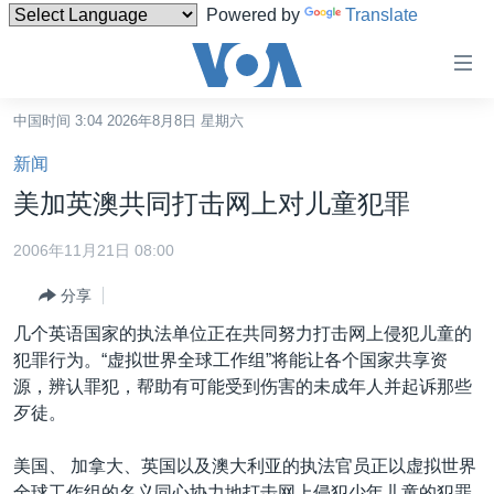
Powered by
Translate
无
障
碍
中国时间 3:04 2026年8月8日 星期六
主页
链
新闻
接
美国
美加英澳共同打击网上对儿童犯罪
跳
中国
转
2006年11月21日 08:00
台湾
到
分享
内
港澳
容
几个英语国家的执法单位正在共同努力打击网上侵犯儿童的
国际
跳
犯罪行为。“虚拟世界全球工作组”将能让各个国家共享资
转
分类新闻
最新国际新闻
源，辨认罪犯，帮助有可能受到伤害的未成年人并起诉那些
到
歹徒。
美中关系
印太
经济·金融·贸易
导
航
热点专题
中东
人权·法律·宗教
美国、 加拿大、英国以及澳大利亚的执法官员正以虚拟世界
跳
全球工作组的名义同心协力地打击网上侵犯少年儿童的犯罪