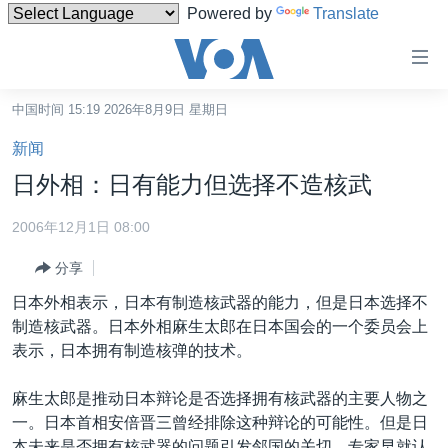
Powered by
Translate
无
障
碍
中国时间 15:19 2026年8月9日 星期日
主页
链
新闻
接
美国
日外相：日有能力但选择不造核武
跳
中国
转
2006年12月1日 08:00
台湾
到
分享
内
港澳
容
日本外相表示，日本有制造核武器的能力，但是日本选择不
国际
跳
制造核武器。日本外相麻生太郎在日本国会的一个委员会上
转
分类新闻
最新国际新闻
表示，日本拥有制造核弹的技术。
到
美中关系
印太
经济·金融·贸易
导
麻生太郎是推动日本辩论是否选择拥有核武器的主要人物之
航
热点专题
中东
人权·法律·宗教
一。日本首相安倍晋三曾经排除这种辩论的可能性。但是日
跳
本未来是否拥有核武器的问题引发邻国的关切。专家早就认