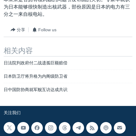
VOA视频
欧洲
科教·文娱·体健
白宫要闻
转
为日本能够很快制造出核武器，部份原因是日本的电力有三
到
VOA今日焦点
非洲
军事
国会报道
分之一来自核电站。
检
中文广播
美洲
劳工
美中关系
索
分享
Follow us
全球议题
环境
美国建国250周年
关注我们
埃博拉疫情
相关内容
美国之音专访
日法院判政府付二战遗孤巨额赔偿
重要讲话与声明
日本防卫厅将升格为内阁级防卫省
台海两岸关系
其他语言网站
日中国防协商就军舰互访达成共识
南中国海争端
关注西藏
关注新疆
关注我们
GEN Z 看美国