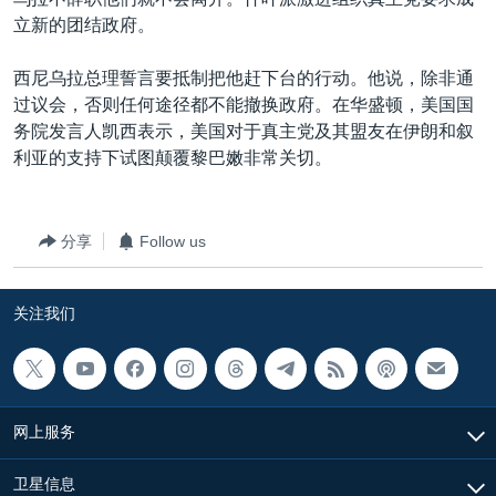
VOA视频
欧洲
科教·文娱·体健
白宫要闻
转
立新的团结政府。
到
VOA今日焦点
非洲
军事
国会报道
检
西尼乌拉总理誓言要抵制把他赶下台的行动。他说，除非通
中文广播
美洲
劳工
美中关系
索
过议会，否则任何途径都不能撤换政府。在华盛顿，美国国
全球议题
环境
美国建国250周年
务院发言人凯西表示，美国对于真主党及其盟友在伊朗和叙
关注我们
利亚的支持下试图颠覆黎巴嫩非常关切。
埃博拉疫情
美国之音专访
分享
Follow us
重要讲话与声明
台海两岸关系
其他语言网站
关注我们
南中国海争端
关注西藏
关注新疆
网上服务
GEN Z 看美国
卫星信息