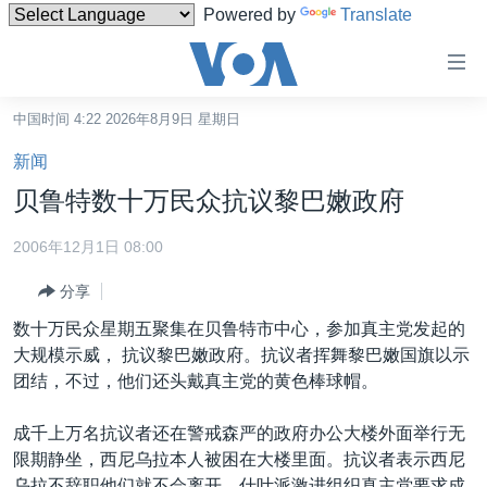
Powered by
Translate
无
障
碍
中国时间 4:22 2026年8月9日 星期日
主页
链
新闻
接
美国
贝鲁特数十万民众抗议黎巴嫩政府
跳
中国
转
2006年12月1日 08:00
台湾
到
分享
内
港澳
容
数十万民众星期五聚集在贝鲁特市中心，参加真主党发起的
国际
跳
大规模示威， 抗议黎巴嫩政府。抗议者挥舞黎巴嫩国旗以示
转
分类新闻
最新国际新闻
团结，不过，他们还头戴真主党的黄色棒球帽。
到
美中关系
印太
经济·金融·贸易
导
成千上万名抗议者还在警戒森严的政府办公大楼外面举行无
航
热点专题
中东
人权·法律·宗教
限期静坐，西尼乌拉本人被困在大楼里面。抗议者表示西尼
跳
乌拉不辞职他们就不会离开。什叶派激进组织真主党要求成