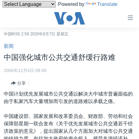
Powered by
Translate
无
障
碍
中国时间 2:59 2026年8月7日 星期五
主页
链
新闻
接
美国
中国强化城市公共交通舒缓行路难
跳
中国
转
2006年12月4日 08:00
台湾
到
分享
内
港澳
容
中国计划优先发展城市公共交通以解决大中城市普遍面临的
国际
跳
由于私家汽车大量增加而引发的道路难以承载之痛。
转
分类新闻
最新国际新闻
到
中国建设部、国家发展和改革委员会、财政部、劳动和社会
美中关系
印太
经济·金融·贸易
导
保障部星期一联合发布《关于优先发展城市公共交通若干经
航
热点专题
中东
人权·法律·宗教
济政策的意见》，提出国家从几个方面加大对城市公共交通
跳
的扶持力度，包括加大政府的资金投入，规范各项经济补