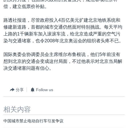
VOA视频
欧洲
科教·文娱·体健
白宫要闻
转
偿，建立低票价补贴。
到
VOA今日焦点
非洲
军事
国会报道
检
路透社报道，尽管政府投入4百亿美元扩建北京地铁系统和
中文广播
美洲
劳工
美中关系
索
修建新道路，首都的城市交通仍然面对特别挑战。每天平均
全球议题
环境
美国建国250周年
上路的1千辆新车加入滚滚车流，给北京造成严重的空气污
关注我们
染与交通堵塞，也令2008年北京奥运会的组织者头疼不已。
埃博拉疫情
美国之音专访
国际奥委会协调委员会主席维尔布鲁根说，他们5年前没有
想到北京的交通会变成这付局面，不过他表示对北京当局解
重要讲话与声明
决交通堵塞问题有信心。
台海两岸关系
其他语言网站
南中国海争端
分享
Follow us
关注西藏
关注新疆
相关内容
GEN Z 看美国
中国城市禁止电动自行车引发争议