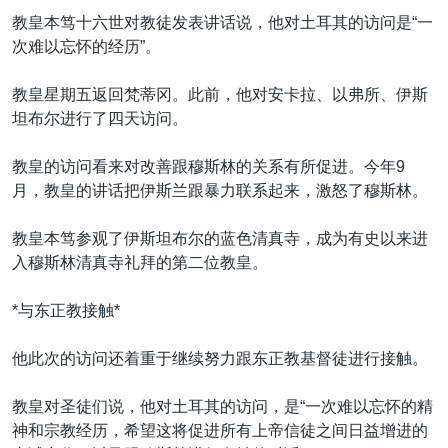
VOA视频
欧洲
科教·文娱·体健
白宫要闻
转
教皇本笃十六世对教徒发表讲话说，他对土耳其的访问是“一
到
VOA今日焦点
非洲
军事
国会报道
次难以忘怀的经历”。
检
中文广播
美洲
劳工
美中关系
索
教皇星期五返回梵蒂冈。此前，他对安卡拉、以弗所、伊斯
全球议题
环境
美国建国250周年
坦布尔进行了四天访问。
关注我们
埃博拉疫情
教皇的访问看来对改善跟穆斯林的关系有所促进。今年9
美国之音专访
月，教皇的讲话把伊斯兰跟暴力联系起来，激怒了穆斯林。
重要讲话与声明
教皇本笃参观了伊斯坦布尔的蓝色清真寺，成为有史以来进
台海两岸关系
入穆斯林清真寺礼拜的第二位教皇。
其他语言网站
南中国海争端
*与东正教接触*
关注西藏
他此次的访问还着重于继续努力跟东正教基督徒进行接触。
关注新疆
GEN Z 看美国
教皇对圣徒们说，他对土耳其的访问，是“一次难以忘怀的精
神和宗教经历，希望这将促进所有上帝信徒之间日益增进的