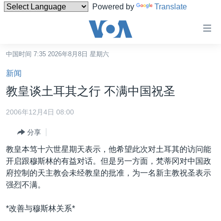
Powered by
Translate
无
障
碍
中国时间 7:35 2026年8月8日 星期六
主页
链
新闻
接
美国
教皇谈土耳其之行 不满中国祝圣
跳
中国
转
2006年12月4日 08:00
台湾
到
分享
内
港澳
容
教皇本笃十六世星期天表示，他希望此次对土耳其的访问能
国际
跳
开启跟穆斯林的有益对话。但是另一方面，梵蒂冈对中国政
转
分类新闻
最新国际新闻
府控制的天主教会未经教皇的批准，为一名新主教祝圣表示
到
强烈不满。
美中关系
印太
经济·金融·贸易
导
航
热点专题
中东
人权·法律·宗教
*改善与穆斯林关系*
跳