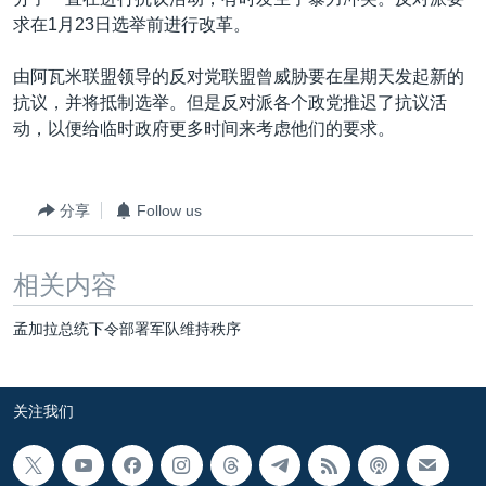
VOA视频
欧洲
科教·文娱·体健
白宫要闻
转
求在1月23日选举前进行改革。
到
VOA今日焦点
非洲
军事
国会报道
检
由阿瓦米联盟领导的反对党联盟曾威胁要在星期天发起新的
中文广播
美洲
劳工
美中关系
索
抗议，并将抵制选举。但是反对派各个政党推迟了抗议活
全球议题
环境
美国建国250周年
动，以便给临时政府更多时间来考虑他们的要求。
关注我们
埃博拉疫情
美国之音专访
分享
Follow us
重要讲话与声明
相关内容
台海两岸关系
其他语言网站
南中国海争端
孟加拉总统下令部署军队维持秩序
关注西藏
关注新疆
关注我们
GEN Z 看美国