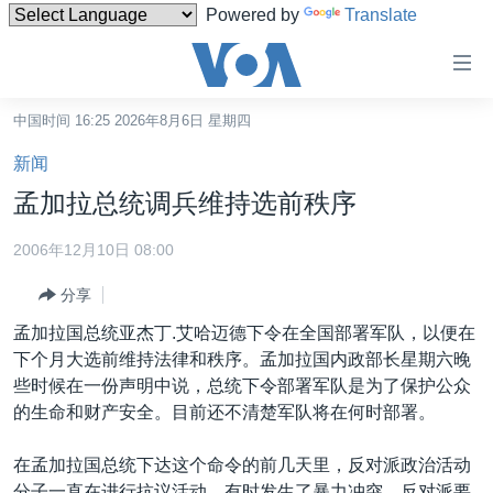
Powered by
Translate
无
障
碍
中国时间 16:25 2026年8月6日 星期四
主页
链
新闻
接
美国
孟加拉总统调兵维持选前秩序
跳
中国
转
2006年12月10日 08:00
台湾
到
分享
内
港澳
容
孟加拉国总统亚杰丁.艾哈迈德下令在全国部署军队，以便在
国际
跳
下个月大选前维持法律和秩序。孟加拉国内政部长星期六晚
转
分类新闻
最新国际新闻
些时候在一份声明中说，总统下令部署军队是为了保护公众
到
的生命和财产安全。目前还不清楚军队将在何时部署。
美中关系
印太
经济·金融·贸易
导
航
热点专题
中东
人权·法律·宗教
在孟加拉国总统下达这个命令的前几天里，反对派政治活动
跳
分子一直在进行抗议活动，有时发生了暴力冲突。反对派要