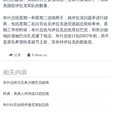
VOA视频
欧洲
科教·文娱·体健
白宫要闻
转
美国驻伊拉克军队的数量。
到
VOA今日焦点
非洲
军事
国会报道
检
布什总统星期一和星期二连续两天，就伊拉克问题举进行磋
中文广播
美洲
劳工
美中关系
索
商，包括星期二在白宫会见伊拉克逊尼派副总统哈希米。星
全球议题
环境
美国建国250周年
期三早些时候，布什总统与伊拉克总统塔拉巴尼，和库尔德
关注我们
地区领袖巴尔扎尼通了电话。布什总统计划2007年初，而不
埃博拉疫情
是原先希望的圣诞节之前，宣布对伊拉克的新政策。
美国之音专访
分享
Follow us
重要讲话与声明
台海两岸关系
其他语言网站
相关内容
南中国海争端
布什总统与五角大楼官员磋商
关注西藏
关注新疆
民调：美国人对伊战日趋悲观
GEN Z 看美国
布什白宫会晤伊逊尼派副总统