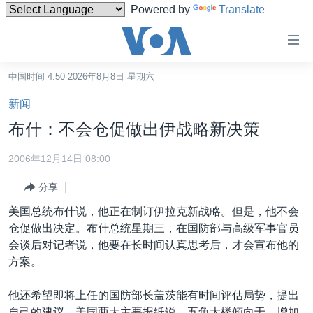
Powered by
Translate
无
障
碍
中国时间 4:50 2026年8月8日 星期六
主页
链
新闻
接
美国
布什：不会仓促做出伊战略新决策
跳
中国
转
2006年12月14日 08:00
台湾
到
分享
内
港澳
容
美国总统布什说，他正在制订伊拉克新战略。但是，他不会
国际
跳
仓促做出决定。布什总统星期三，在国防部与高级军事官员
转
分类新闻
最新国际新闻
会谈后对记者说，他要在长时间认真思考后，才会宣布他的
到
方案。
美中关系
印太
经济·金融·贸易
导
航
热点专题
中东
人权·法律·宗教
他还希望即将上任的国防部长盖茨能有时间评估局势，提出
跳
自己的建议。美国两大主要报纸说，五角大楼倾向于，增加