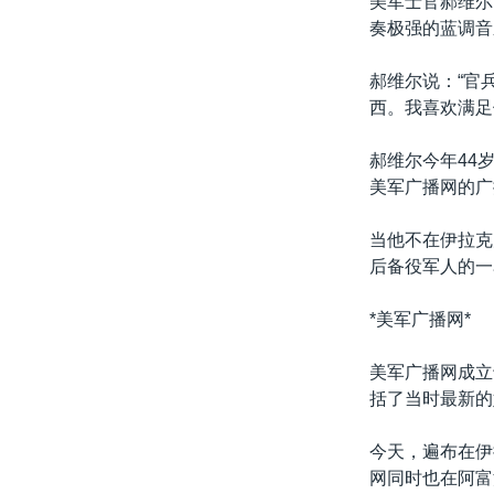
美军士官郝维尔
转
奏极强的蓝调音
VOA今日焦点
非洲
军事
国会报道
到
检
中文广播
美洲
劳工
美中关系
郝维尔说：“官
索
西。我喜欢满足
全球议题
环境
美国建国250周年
埃博拉疫情
郝维尔今年44
美军广播网的广
美国之音专访
重要讲话与声明
当他不在伊拉克
后备役军人的一
台海两岸关系
南中国海争端
*美军广播网*
关注西藏
美军广播网成立
关注新疆
括了当时最新的
GEN Z 看美国
今天，遍布在伊
网同时也在阿富