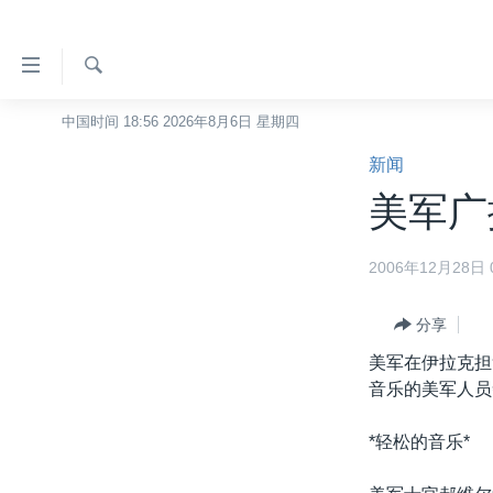
无
障
碍
检
中国时间 18:56 2026年8月6日 星期四
主页
索
链
新闻
美国
接
美军广
中国
跳
转
台湾
2006年12月28日 0
到
港澳
内
容
分享
国际
跳
美军在伊拉克担
分类新闻
最新国际新闻
转
音乐的美军人员
到
美中关系
印太
经济·金融·贸易
导
*轻松的音乐*
热点专题
中东
人权·法律·宗教
航
跳
VOA视频
欧洲
科教·文娱·体健
白宫要闻