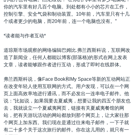
VOA视频
欧洲
科教·文娱·体健
白宫要闻
转
你的汽车里有好几百个电脑。到处都有小小的芯片在工作，
到
VOA今日焦点
非洲
军事
国会报道
控制引擎、安全气袋和制动装置。10年前，汽车里只有十几
检
个或者更少的电脑，而20年前，连一个电脑也没有。”
中文广播
美洲
劳工
美中关系
索
全球议题
环境
美国建国250周年
*读者能与作者互动*
关注我们
埃博拉疫情
道琼斯市场观察的网络编辑巴姆比.弗兰西斯科说，互联网改
美国之音专访
造了新闻业，任何人都能以博客(部落格)的形式在网上发表
文章，读者能够跟作者进行互动，形成了即时在线群体。
重要讲话与声明
台海两岸关系
弗兰西斯科说，像Face Book和My Space等新的互动网站正
其他语言网站
在改变年轻人使用互联网的方式。用户发现，可以在一个网
南中国海争端
页上面高效率地进行通讯，而不必发出一连串电子邮件。他
关注西藏
说：“比如说，如果我要去夏威夷，想要让我的四五个朋友也
去，我就设立一个夏威夷网页，链接有关夏威夷餐馆的网
关注新疆
站，把有关游玩活动的网站都放到那个网页上，让大家往那
GEN Z 看美国
个网页上加东西。我们现在是通过往来电子邮件，一下子就
有二十多个关于这次旅行的邮件。你在这儿用的，就只有一