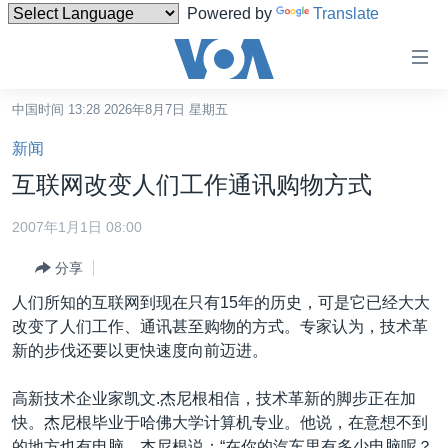
Powered by
Translate
无
障
碍
中国时间 13:28 2026年8月7日 星期五
主页
链
新闻
接
美国
互联网改变人们工作通讯购物方式
跳
中国
转
2007年1月1日 08:00
台湾
到
分享
内
港澳
容
人们所知的互联网到现在只有15年的历史，可是它已经大大
国际
跳
改变了人们工作、通讯甚至购物的方式。专家认为，技术革
转
分类新闻
最新国际新闻
新的步伐还要以更快速度向前迈进。
到
美中关系
印太
经济·金融·贸易
导
高新技术企业家凯文.杰尼根相信，技术革新的脚步正在加
航
热点专题
中东
人权·法律·宗教
快。杰尼根毕业于哈佛大学计算机专业。他说，在意想不到
跳
的地方也有电脑。杰尼根说：“在你的汽车里有多少电脑呢？