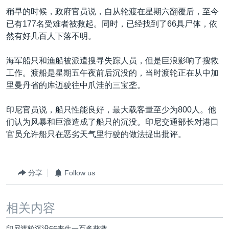
VOA视频
欧洲
科教·文娱·体健
白宫要闻
转
稍早的时候，政府官员说，自从轮渡在星期六翻覆后，至今
到
VOA今日焦点
非洲
军事
国会报道
已有177名受难者被救起。同时，已经找到了66具尸体，依
检
然有好几百人下落不明。
中文广播
美洲
劳工
美中关系
索
全球议题
环境
美国建国250周年
海军船只和渔船被派遣搜寻失踪人员，但是巨浪影响了搜救
关注我们
工作。渡船是星期五午夜前后沉没的，当时渡轮正在从中加
埃博拉疫情
里曼丹省的库迈驶往中爪洼的三宝垄。
美国之音专访
印尼官员说，船只性能良好，最大载客量至少为800人。他
重要讲话与声明
们认为风暴和巨浪造成了船只的沉没。印尼交通部长对港口
台海两岸关系
官员允许船只在恶劣天气里行驶的做法提出批评。
其他语言网站
南中国海争端
关注西藏
分享
Follow us
关注新疆
相关内容
GEN Z 看美国
印尼渡轮沉没66丧生一百多获救