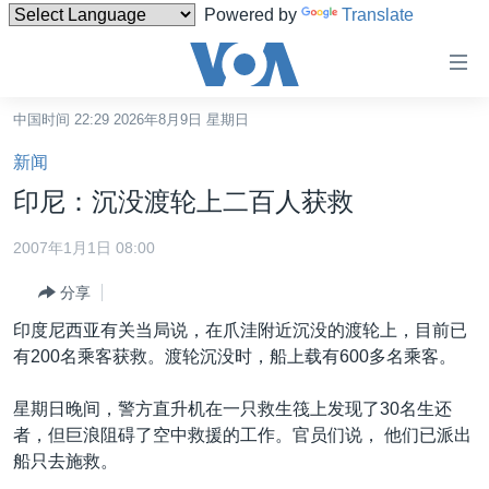
Powered by
Translate
无
障
碍
中国时间 22:29 2026年8月9日 星期日
主页
链
新闻
接
美国
印尼：沉没渡轮上二百人获救
跳
中国
转
2007年1月1日 08:00
台湾
到
分享
内
港澳
容
印度尼西亚有关当局说，在爪洼附近沉没的渡轮上，目前已
国际
跳
有200名乘客获救。渡轮沉没时，船上载有600多名乘客。
转
分类新闻
最新国际新闻
到
星期日晚间，警方直升机在一只救生筏上发现了30名生还
美中关系
印太
经济·金融·贸易
导
者，但巨浪阻碍了空中救援的工作。官员们说， 他们已派出
航
热点专题
中东
人权·法律·宗教
船只去施救。
跳