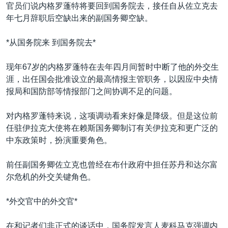
VOA视频
欧洲
科教·文娱·体健
白宫要闻
官员们说内格罗蓬特将要回到国务院去，接任自从佐立克去
转
年七月辞职后空缺出来的副国务卿空缺。
到
VOA今日焦点
非洲
军事
国会报道
检
中文广播
美洲
劳工
美中关系
*从国务院来 到国务院去*
索
全球议题
环境
美国建国250周年
现年67岁的内格罗蓬特在去年四月间暂时中断了他的外交生
关注我们
埃博拉疫情
涯，出任国会批准设立的最高情报主管职务，以因应中央情
报局和国防部等情报部门之间协调不足的问题。
美国之音专访
重要讲话与声明
对内格罗蓬特来说，这项调动看来好像是降级。但是这位前
任驻伊拉克大使将在赖斯国务卿制订有关伊拉克和更广泛的
台海两岸关系
其他语言网站
中东政策时，扮演重要角色。
南中国海争端
前任副国务卿佐立克也曾经在布什政府中担任苏丹和达尔富
关注西藏
尔危机的外交关键角色。
关注新疆
*外交官中的外交官*
GEN Z 看美国
在和记者们非正式的谈话中，国务院发言人麦科马克强调内