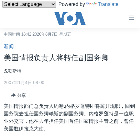
Powered by
Translate
无
障
碍
中国时间 18:42 2026年8月7日 星期五
主页
链
新闻
接
美国
美国情报负责人将转任副国务卿
跳
中国
转
戈勒斯特
台湾
到
2007年1月4日 08:00
内
港澳
容
分享
国际
跳
美国情报部门总负责人约翰.内格罗蓬特即将离开现职，回到
转
分类新闻
最新国际新闻
国务院去担任国务卿赖斯的副国务卿。内格罗蓬特是一位职
到
美中关系
印太
经济·金融·贸易
业外交官，他在去年担任美国首任国家情报主管之前，曾任
导
美国驻伊拉克大使。
航
热点专题
中东
人权·法律·宗教
跳