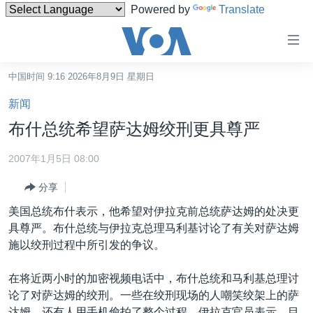
Powered by
Translate
无
障
碍
中国时间 9:16 2026年8月9日 星期日
主页
链
新闻
接
美国
布什总统希望萨达姆绞刑更具尊严
跳
中国
转
2007年1月5日 08:00
台湾
到
分享
内
港澳
容
美国总统布什表示，他希望对伊拉克前总统萨达姆的处决更
国际
跳
具尊严。布什总统与伊拉克总理马利基讨论了有关对萨达姆
转
分类新闻
最新国际新闻
施以绞刑过程中所引发的争议。
到
美中关系
印太
经济·金融·贸易
导
在将近两小时的加密视频电话中，布什总统和马利基总理讨
航
热点专题
中东
人权·法律·宗教
论了对萨达姆的绞刑。一些在绞刑现场的人嘲笑绞架上的萨
跳
达姆，还有人用手机偷拍了整个过程。伊拉克官员表示，目