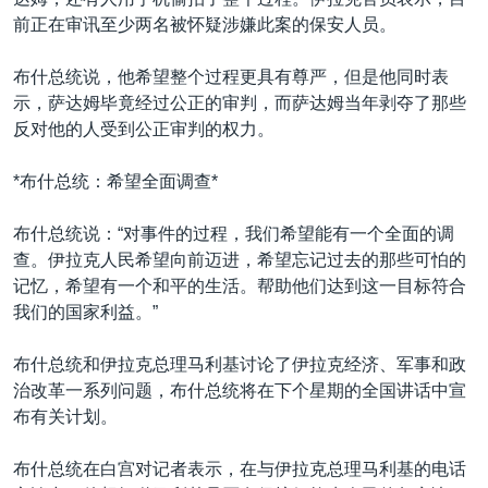
VOA视频
欧洲
科教·文娱·体健
白宫要闻
转
前正在审讯至少两名被怀疑涉嫌此案的保安人员。
到
VOA今日焦点
非洲
军事
国会报道
检
布什总统说，他希望整个过程更具有尊严，但是他同时表
中文广播
美洲
劳工
美中关系
索
示，萨达姆毕竟经过公正的审判，而萨达姆当年剥夺了那些
全球议题
环境
美国建国250周年
反对他的人受到公正审判的权力。
关注我们
埃博拉疫情
*布什总统：希望全面调查*
美国之音专访
布什总统说：“对事件的过程，我们希望能有一个全面的调
重要讲话与声明
查。伊拉克人民希望向前迈进，希望忘记过去的那些可怕的
台海两岸关系
记忆，希望有一个和平的生活。帮助他们达到这一目标符合
其他语言网站
我们的国家利益。”
南中国海争端
关注西藏
布什总统和伊拉克总理马利基讨论了伊拉克经济、军事和政
治改革一系列问题，布什总统将在下个星期的全国讲话中宣
关注新疆
布有关计划。
GEN Z 看美国
布什总统在白宫对记者表示，在与伊拉克总理马利基的电话