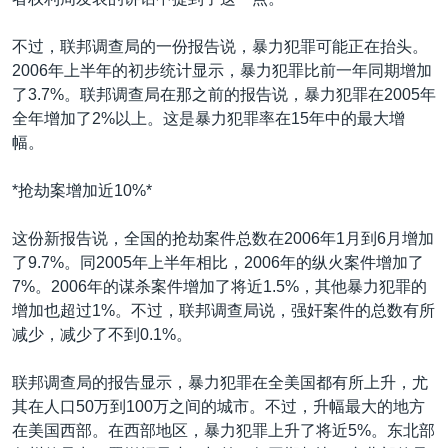
VOA视频
欧洲
科教·文娱·体健
白宫要闻
转
到
VOA今日焦点
非洲
军事
国会报道
不过，联邦调查局的一份报告说，暴力犯罪可能正在抬头。
检
2006年上半年的初步统计显示，暴力犯罪比前一年同期增加
中文广播
美洲
劳工
美中关系
索
了3.7%。联邦调查局在那之前的报告说，暴力犯罪在2005年
全球议题
环境
美国建国250周年
全年增加了2%以上。这是暴力犯罪率在15年中的最大增
关注我们
幅。
埃博拉疫情
美国之音专访
*抢劫案增加近10%*
重要讲话与声明
这份新报告说，全国的抢劫案件总数在2006年1月到6月增加
台海两岸关系
了9.7%。同2005年上半年相比，2006年的纵火案件增加了
其他语言网站
7%。2006年的谋杀案件增加了将近1.5%，其他暴力犯罪的
南中国海争端
增加也超过1%。不过，联邦调查局说，强奸案件的总数有所
关注西藏
减少，减少了不到0.1%。
关注新疆
联邦调查局的报告显示，暴力犯罪在全美国都有所上升，尤
GEN Z 看美国
其在人口50万到100万之间的城市。不过，升幅最大的地方
在美国西部。在西部地区，暴力犯罪上升了将近5%。东北部