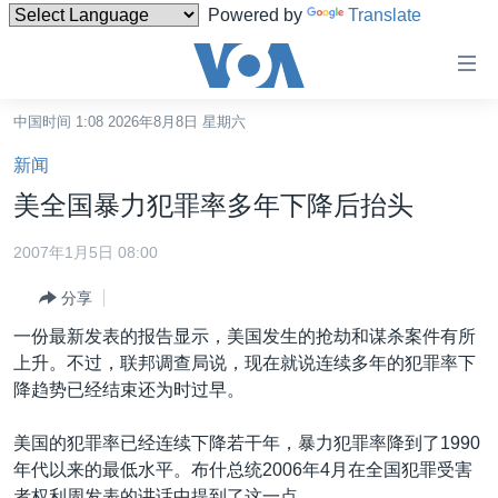
Powered by
Translate
无
障
碍
中国时间 1:08 2026年8月8日 星期六
主页
链
新闻
接
美国
美全国暴力犯罪率多年下降后抬头
跳
中国
转
2007年1月5日 08:00
台湾
到
分享
内
港澳
容
一份最新发表的报告显示，美国发生的抢劫和谋杀案件有所
国际
跳
上升。不过，联邦调查局说，现在就说连续多年的犯罪率下
转
分类新闻
最新国际新闻
降趋势已经结束还为时过早。
到
美中关系
印太
经济·金融·贸易
导
美国的犯罪率已经连续下降若干年，暴力犯罪率降到了1990
航
热点专题
中东
人权·法律·宗教
年代以来的最低水平。布什总统2006年4月在全国犯罪受害
跳
者权利周发表的讲话中提到了这一点。